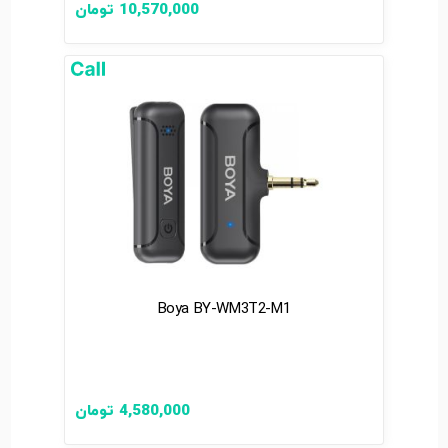
10,570,000
تومان
Boya BY-WM3T2-M1
4,580,000
تومان