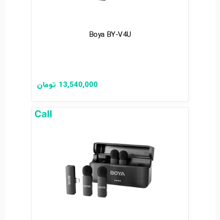
Boya BY-V4U
13,540,000
تومان