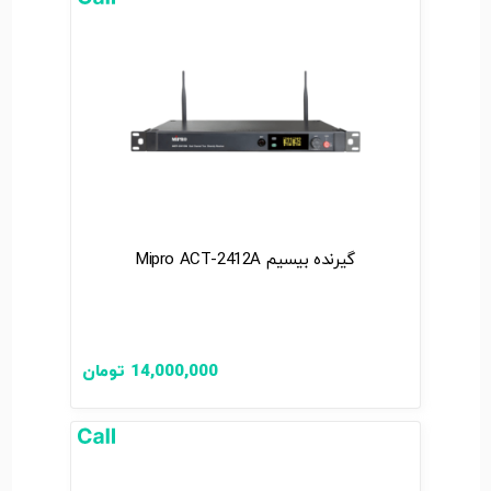
گیرنده بیسیم Mipro ACT-2412A
14,000,000
تومان