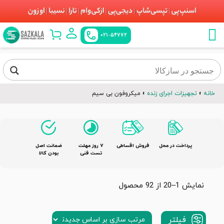
021-54772
خانه
»
تجهیزات اجرای زنده
»
میکروفون بی سیم
پرداخت در محل
فروش اقساطی
٧ روز مهلت
ضمانت اصل
تست فنی
بودن کالا
نمایش 1–20 از 92 محصول
فیلتر