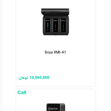
Boya XM6-K1
10,960,000
تومان