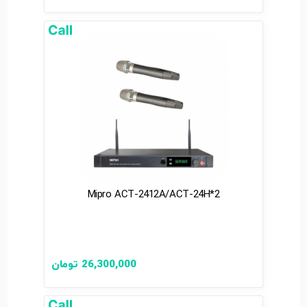
Mipro ACT-2412A/ACT-24H*2
26,300,000
تومان