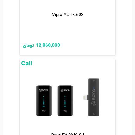
Mipro ACT-5802
12,860,000
تومان