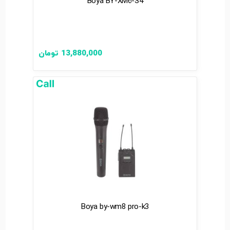
Boya BY-XM6-S4
13,880,000
تومان
Boya by-wm8 pro-k3