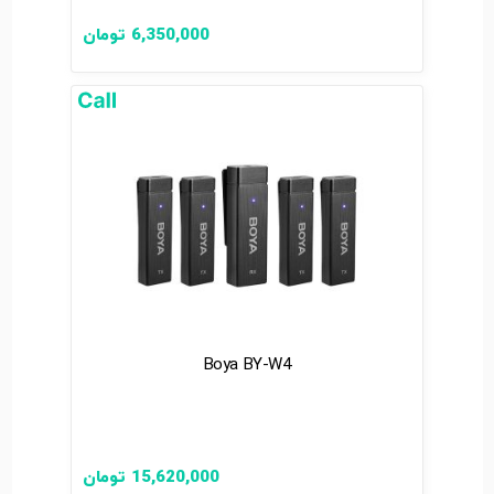
6,350,000
تومان
Boya BY-W4
15,620,000
تومان