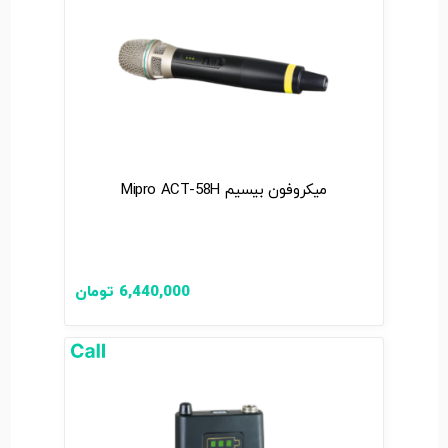
میکروفون بیسیم Mipro ACT-58H
6,440,000
تومان