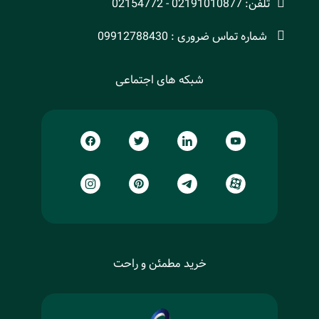
تلفن: 02191010877 - 02154772
شماره تماس ضروری : 09912788430
شبکه های اجتماعی
خرید مطمئن و راحت