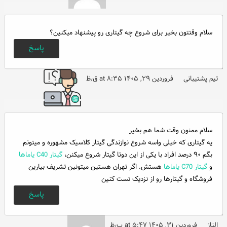
سلام وقتتون بخیر برای شروع چه گیتاری رو پیشنهاد میکنین؟
پاسخ
تیم پشتیبانی
فروردین ۲۹, ۱۴۰۵ at ۸:۳۵ ق٫ظ
سلام ممنون وقت شما هم بخیر
یه گیتاری که خیلی واسه شروع نوازندگی گیتار کلاسیک مشهوره و میتونم
بگم ۹۰ درصد افراد با یکی از این دوتا گیتار شروع میکنن،
گیتار C40 یاماها
و
گیتار C70 یاماها
هستش. اگر تهران هستین میتونین تشریف بیارین
فروشگاه و گیتارها رو از نزدیک تست کنین
پاسخ
الناز
فروردین ۳۱, ۱۴۰۵ at ۵:۴۷ ب٫ظ