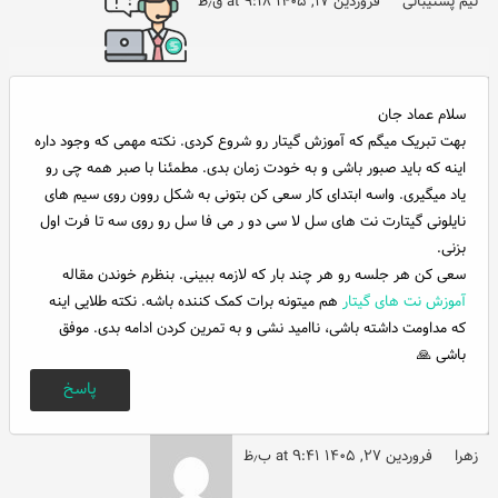
تیم پشتیبانی
فروردین ۱۷, ۱۴۰۵ at ۹:۱۸ ق٫ظ
سلام عماد جان
بهت تبریک میگم که آموزش گیتار رو شروع کردی. نکته مهمی که وجود داره
اینه که باید صبور باشی و به خودت زمان بدی. مطمئنا با صبر همه چی رو
یاد میگیری. واسه ابتدای کار سعی کن بتونی به شکل روون روی سیم های
نایلونی گیتارت نت های سل لا سی دو ر می فا سل رو روی سه تا فرت اول
بزنی.
سعی کن هر جلسه رو هر چند بار که لازمه ببینی. بنظرم خوندن مقاله
آموزش نت های گیتار
هم میتونه برات کمک کننده باشه. نکته طلایی اینه
که مداومت داشته باشی، ناامید نشی و به تمرین کردن ادامه بدی. موفق
باشی 🙏
پاسخ
زهرا
فروردین ۲۷, ۱۴۰۵ at ۹:۴۱ ب٫ظ