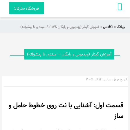
فروشگاه سازکالا
وبلاگ
»
آکادمی
»
آموزش گیتار (ویدیویی و رایگان &#۸۲۱۱; مبتدی تا پیشرفته)
صفحه
اصلی
آکادمی
آموزش گیتار (ویدیویی و رایگان – مبتدی تا پیشرفته)
راهنمای
خرید
تاریخ بروز رسانی :
۱۴ تیر ۱۴۰۵
ویدئو
قسمت اول: آشنایی با نت روی خطوط حامل و
هنرمندان
و
ساز
آثار