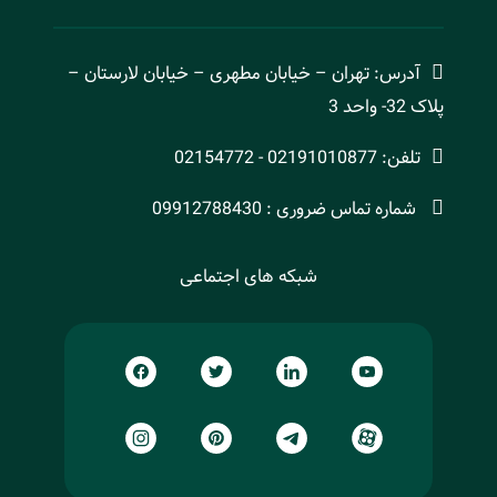
آدرس: تهران – خیابان مطهری – خیابان لارستان –
پلاک 32- واحد 3
تلفن: 02191010877 - 02154772
شماره تماس ضروری : 09912788430
شبکه های اجتماعی