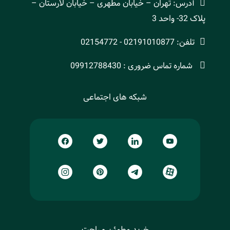
آدرس: تهران – خیابان مطهری – خیابان لارستان –
پلاک 32- واحد 3
تلفن: 02191010877 - 02154772
شماره تماس ضروری : 09912788430
شبکه های اجتماعی
خرید مطمئن و راحت