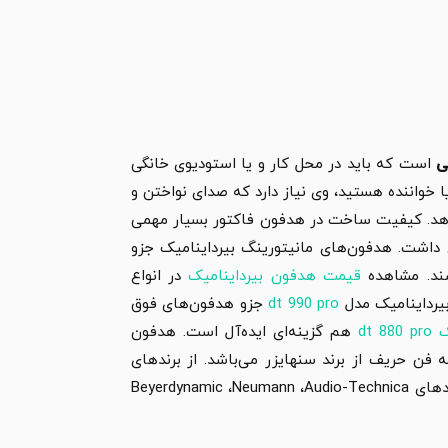
ی
است که باید در محل کار و یا استودیوی خانگی
 خواننده هستید، وی نیاز دارد که صدای نواختن و
ام دهد. کیفیت ساخت در هدفون فاکتور بسیار مهمی
 داشت. هدفون‌های مانیتورینگ بیرداینامیک جزو
ند. مشاهده
قیمت هدفون بیرداینامیک
در انواع
بیرداینامیک مدل
dt 990 pro
جزو هدفون‌های فوق
dt 
هم گزینه‌ای ایده‌آل است. هدفون
اخت و همه فن حریف از برند سنهایزر می‌باشد. از برندهای
محبوب که اکثر محصولات آن‌ها کیفیت درجه یکی دارند می‌توان به برندهای Beyerdynamic ،Neumann ،Audio-Technica