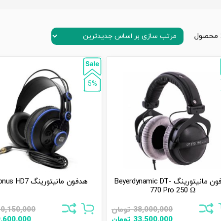
5%
هدفون مانیتورینگ Beyerdynamic DT-
هدفون مانیتورینگ PreSonus HD7
770 Pro 250 Ω
38,000,000
تومان
0,150,000
33,500,000
تومان
,600,000