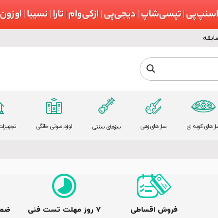
ابقه
از های کوبه ای
ساز های زهی
لوازم صوتی خانگی
تجهیزات 
سازهای سنتی
فروش اقساطی
٧ روز مهلت تست فنی
ضما