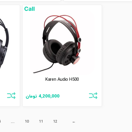
Karen Audio H500
4,200,000
تومان
4
…
10
11
12
←