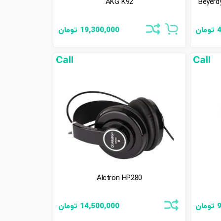
Beyerdynamic-
AKG K92
4
تومان
19,300,000
تومان
Alctron HP280
9
تومان
14,500,000
تومان