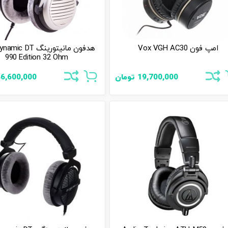
امپ فون Vox VGH AC30
هدفون مانیتورینگ  DT
990 Edition 32 Ohm
19,700,000
تومان
6,600,000