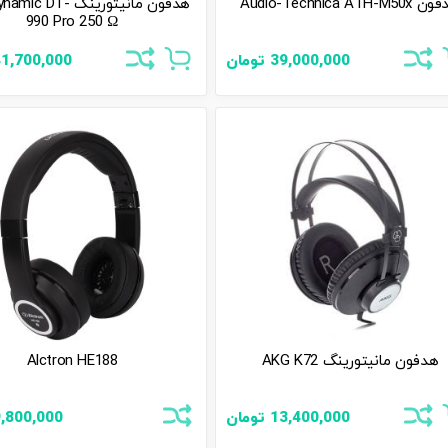
Audio-Technica ATH-M5
هدفون مانیتورینگ  DT
990 Pro 250 Ω
39,000,000
تومان
1,700,000
هدفون مانیتورینگ AKG K72
Alctron HE188
13,400,000
تومان
,800,000