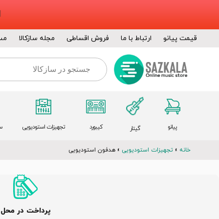
قیمت پیانو
ارتباط با ما
فروش اقساطی
مجله سازکالا
مس
پیانو
کیبورد
تجهیزات استودیویی
س
گیتار
خانه
»
تجهیزات استودیویی
»
هدفون استودیویی
پرداخت در محل