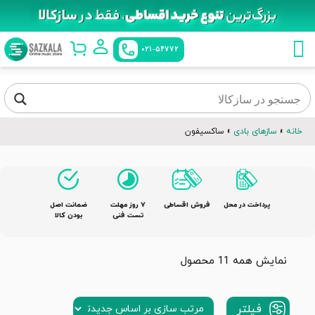
021-54772
خانه
»
سازهای بادی
»
ساکسیفون
پرداخت در محل
فروش اقساطی
٧ روز مهلت
ضمانت اصل
تست فنی
بودن کالا
نمایش همه 11 محصول
فیلتر