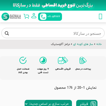
021-54772
خانه
»
ساز های کوبه ای
»
درامز آکوستیک
پرداخت در محل
فروش اقساطی
٧ روز مهلت
ضمانت اصل
تست فنی
بودن کالا
نمایش 1–20 از 176 محصول
فیلتر