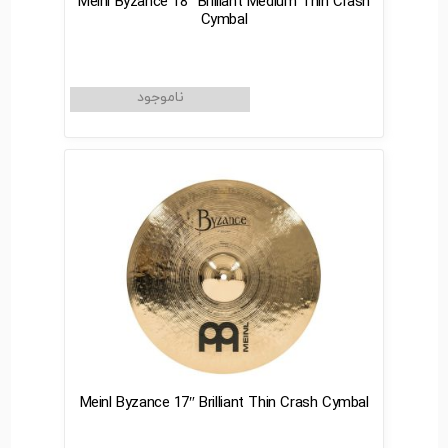
Meinl Byzance 18″ Brilliant Medium Thin Crash
Cymbal
Meinl Byzance 17″ Brilliant Thin Crash Cymbal