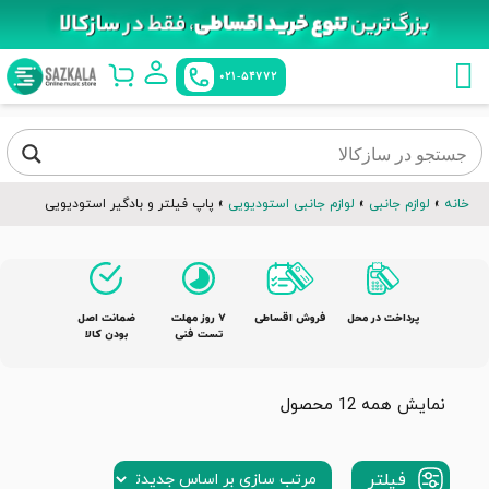
021-54772
خانه
»
لوازم جانبی
»
لوازم جانبی استودیویی
»
پاپ فیلتر و بادگیر استودیویی
پرداخت در محل
فروش اقساطی
٧ روز مهلت
ضمانت اصل
تست فنی
بودن کالا
نمایش همه 12 محصول
فیلتر