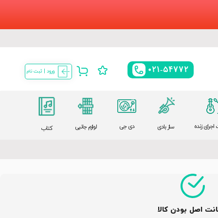
021-54772
ورود | ثبت نام
اجرای زنده
دی جی
ساز بادی
لوازم جانبی
کتاب
نت اصل بودن کالا