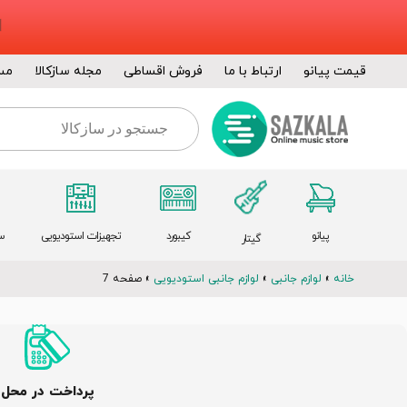
قیمت پیانو
ارتباط با ما
فروش اقساطی
مجله سازکالا
مس
پیانو
کیبورد
تجهیزات استودیویی
س
گیتار
خانه
»
لوازم جانبی
»
لوازم جانبی استودیویی
»
صفحه 7
پرداخت در محل