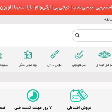
ابقه
از های کوبه ای
ساز های زهی
لوازم صوتی خانگی
تجهیزات 
سازهای سنتی
فروش اقساطی
٧ روز مهلت تست فنی
ضما