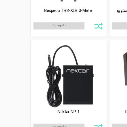
ستریو
‌Bespeco TRS-XLR 3-Meter
Nektar NP-1
D