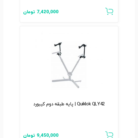
7,420,000
تومان
Quiklok QLY42 | پایه طبقه دوم کیبورد
9,450,000
تومان