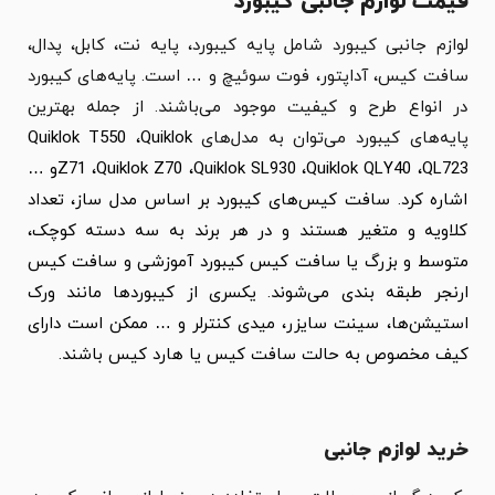
قیمت لوازم جانبی کیبورد
لوازم جانبی کیبورد شامل پایه کیبورد، پایه نت، کابل، پدال،
سافت کیس، آداپتور، فوت سوئیچ و … است. پایه‌های کیبورد
در انواع طرح و کیفیت موجود می‌باشند. از جمله بهترین
پایه‌های کیبورد می‌توان به مدل‌های
Quiklok T550 ،Quiklok
Z71 ،Quiklok Z70 ،Quiklok SL930 ،Quiklok QLY40 ،QL723و …
اشاره کرد. سافت کیس‌های کیبورد بر اساس مدل ساز، تعداد
کلاویه و متغیر هستند و در هر برند به سه دسته کوچک،
متوسط و بزرگ یا سافت کیس کیبورد آموزشی و سافت کیس
ارنجر طبقه بندی می‌شوند. یکسری از کیبوردها مانند ورک
استیشن‌ها، سینت سایزر، میدی کنترلر و … ممکن است دارای
کیف مخصوص به حالت سافت کیس یا هارد کیس باشند.
خرید لوازم جانبی