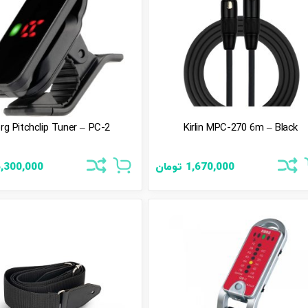
rg Pitchclip Tuner – PC-2
Kirlin MPC-270 6m – Black
1,670,000
تومان
,300,000