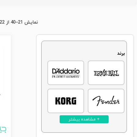
نمایش 21–40 از 1322 محصول
برند
+ مشاهده بیشتر