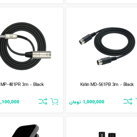
MP-481PR 3m – Black
Kirlin MD-561PB 3m – Black
1,000,000
تومان
,100,000