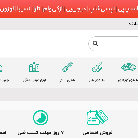
ابقه
از های کوبه ای
ساز های زهی
لوازم صوتی خانگی
تجهیزات 
سازهای سنتی
فروش اقساطی
٧ روز مهلت تست فنی
ضما