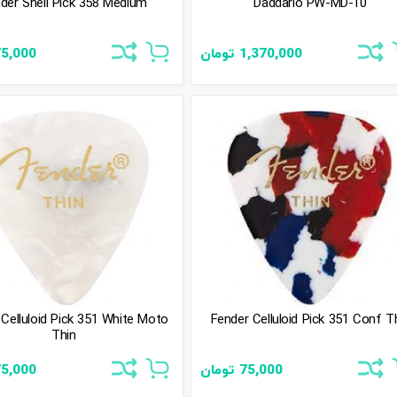
der Shell Pick 358 Medium
Daddario PW-MD-10
1,370,000
تومان
75,000
 Celluloid Pick 351 White Moto
Fender Celluloid Pick 351 Conf T
Thin
75,000
تومان
75,000