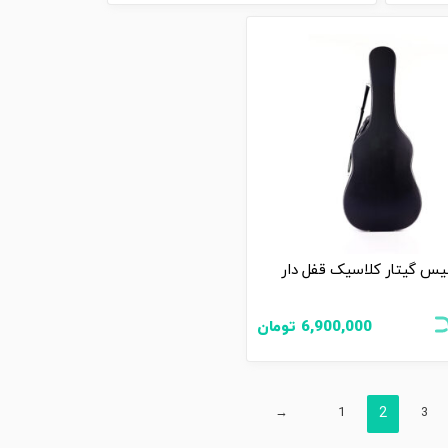
یس گیتار کلاسیک قفل دار
6,900,000
تومان
→
1
2
3