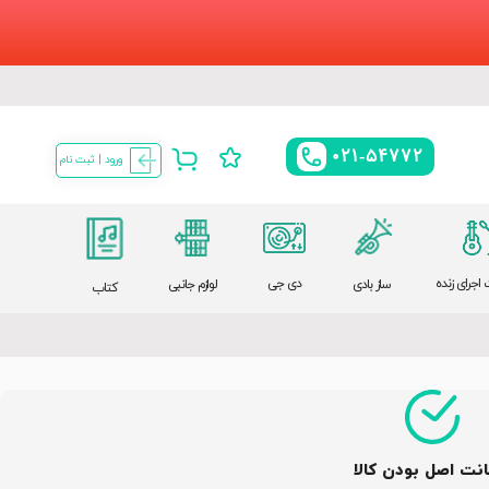
021-54772
ورود | ثبت نام
اجرای زنده
دی جی
ساز بادی
لوازم جانبی
کتاب
نت اصل بودن کالا