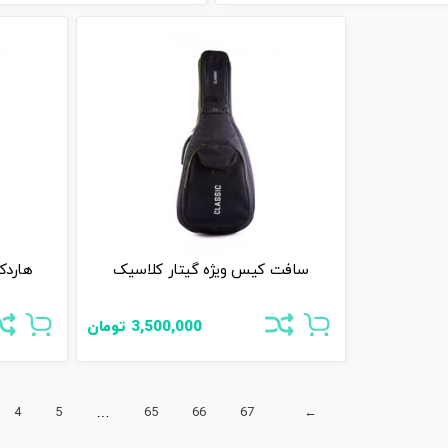
سافت کیس ویژه گیتار کلاسیک
هاردک
3,500,000
تومان
4
5
…
65
66
67
←