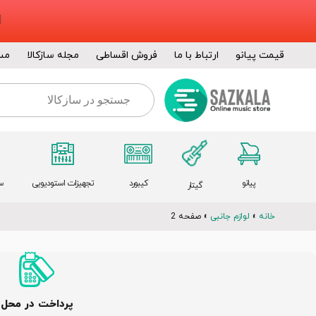
قیمت پیانو
ارتباط با ما
فروش اقساطی
مجله سازکالا
مس
پیانو
کیبورد
تجهیزات استودیویی
س
گیتار
خانه
»
لوازم جانبی
»
صفحه 2
پرداخت در محل