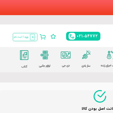
021-54772
ورود | ثبت نام
اجرای زنده
دی جی
ساز بادی
لوازم جانبی
کتاب
نت اصل بودن کالا