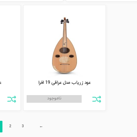
عود زریاب مدل عراقی 19 افرا
ع
2
3
←