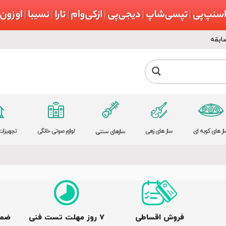
ابقه
از های کوبه ای
ساز های زهی
لوازم صوتی خانگی
تجهیزات 
سازهای سنتی
فروش اقساطی
٧ روز مهلت تست فنی
ضما