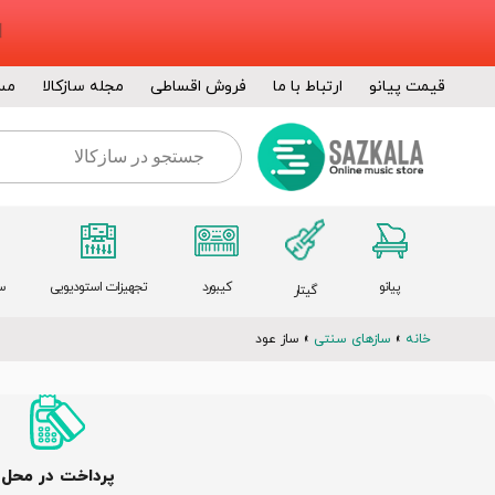
قیمت پیانو
ارتباط با ما
فروش اقساطی
مجله سازکالا
مس
پیانو
کیبورد
تجهیزات استودیویی
س
گیتار
خانه
»
سازهای سنتی
»
ساز عود
پرداخت در محل