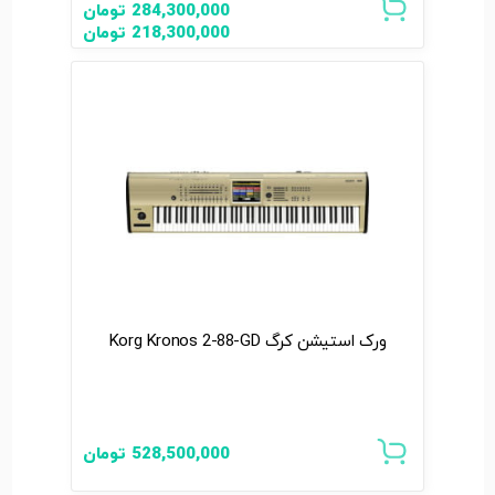
284,300,000
تومان
218,300,000
تومان
ورک استیشن کرگ Korg Kronos 2-88-GD
528,500,000
تومان