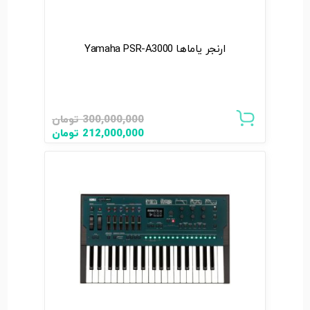
ارنجر یاماها Yamaha PSR-A3000
300,000,000
تومان
212,000,000
تومان