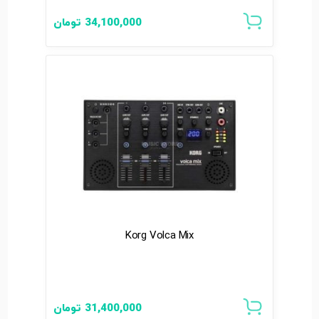
34,100,000
تومان
Korg Volca Mix
31,400,000
تومان