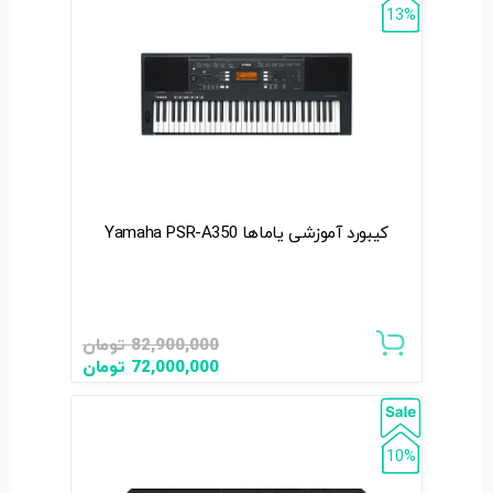
13%
کیبورد آموزشی یاماها Yamaha PSR-A350
82,900,000
تومان
72,000,000
تومان
10%