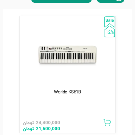
12%
Worlde KS61B
24,400,000
تومان
21,500,000
تومان