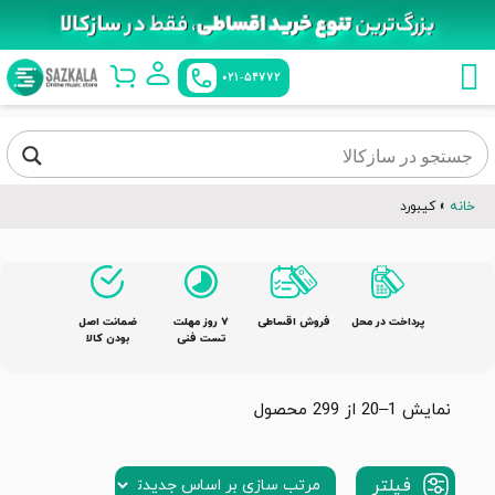
021-54772
خانه
»
کیبورد
پرداخت در محل
فروش اقساطی
٧ روز مهلت
ضمانت اصل
تست فنی
بودن کالا
نمایش 1–20 از 299 محصول
فیلتر