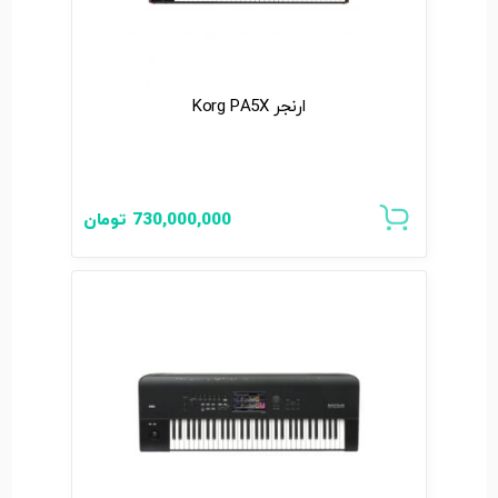
ارنجر Korg PA5X
730,000,000
تومان