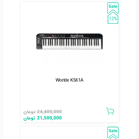
12%
Worlde KS61A
24,400,000
تومان
21,500,000
تومان