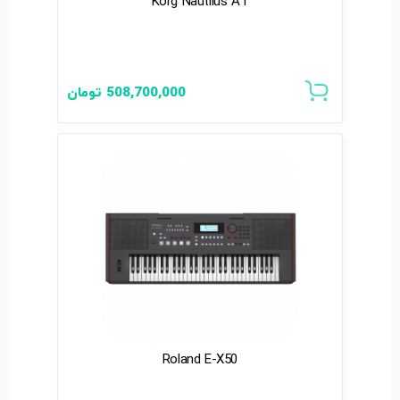
Korg Nautilus AT
508,700,000
تومان
Roland E-X50