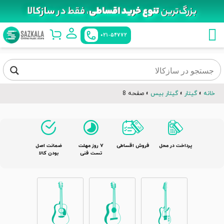
021-54772
خانه
»
گیتار
»
گیتار بیس
»
صفحه 8
پرداخت در محل
فروش اقساطی
٧ روز مهلت
ضمانت اصل
تست فنی
بودن کالا