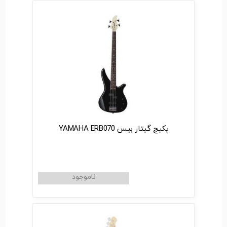
پکیج گیتار بیس YAMAHA ERB070