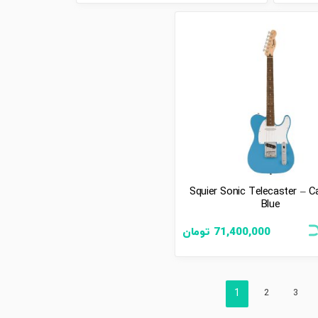
Squier Sonic Telecaster – Ca
Blue
71,400,000
تومان
1
2
3