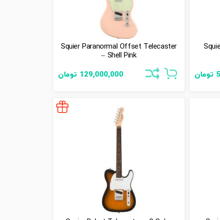
Squier Paranormal Offset Telecaster
Squi
– Shell Pink
5
تومان
129,000,000
تومان