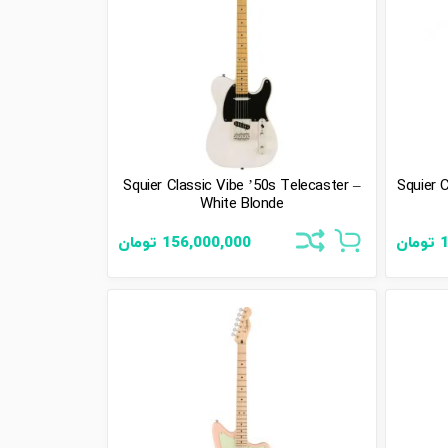
Squier Classic Vibe ’50s Telecaster –
Squier C
White Blonde
تومان
156,000,000
تومان