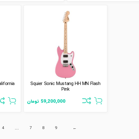
lifornia
Squier Sonic Mustang HH MN Flash
Pink
59,200,000
تومان
4
…
7
8
9
←