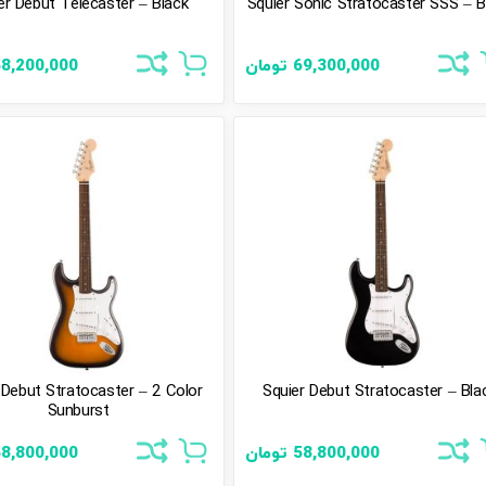
er Debut Telecaster – Black
Squier Sonic Stratocaster SSS – B
69,300,000
تومان
8,200,000
 Debut Stratocaster – 2 Color
Squier Debut Stratocaster – Bla
Sunburst
58,800,000
تومان
8,800,000