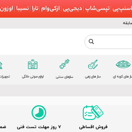
ابقه
از های کوبه ای
ساز های زهی
لوازم صوتی خانگی
تجهیزات 
سازهای سنتی
فروش اقساطی
٧ روز مهلت تست فنی
ضما