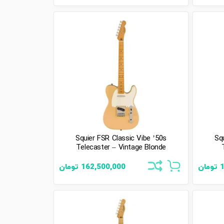
Squier FSR Classic Vibe ’50s
Sq
Telecaster – Vintage Blonde
تومان
162,500,000
تومان