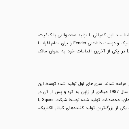
 افراد شرکت Squier را به عنوان زیرمجموعه برند Fender می‌شناسند. این کمپانی با تولید محصولاتی با کیفیت،
خوش ساخت و مقرون به صرفه، فرصت تجربه نوازندگی با سازهای کلاسیک و دوست داشتنی Fender را برای تمام افراد با
صرف هزینه ای کمتر فراهم ساخته است. در سال 1965، Leo Fender در یکی از آخرین اقدامات خود به عنوان مالک
 گیتار الکتریک برند Squier تولید و به بازار عرضه شدند. سری‌های اول تولید شده توسط این
برند در کشور ژاپن تولید شد، سپس کمپانی Squier تولیدات خود را از سال 1987 میلادی از ژاپن به کره و پس از آن در
سال‌های اخیر به کشورهای چین و اندونزی منتقل کرده است. به مرور زمان، محصولات تولید شده توسط شرکت Squier با
کی از بزرگ‌ترین تولید کننده‌های گیتار الکتریک،