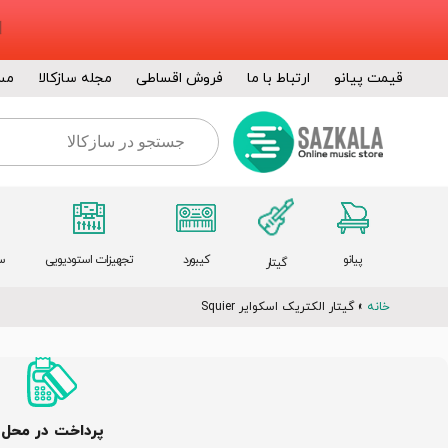
قیمت پیانو
ارتباط با ما
فروش اقساطی
مجله سازکالا
مس
پیانو
کیبورد
تجهیزات استودیویی
س
گیتار
خانه
»
گیتار الکتریک اسکوایر Squier
پرداخت در محل