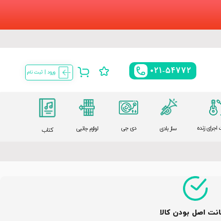
021-54772
ورود | ثبت نام
اجرای زنده
دی جی
ساز بادی
لوازم جانبی
کتاب
نت اصل بودن کالا