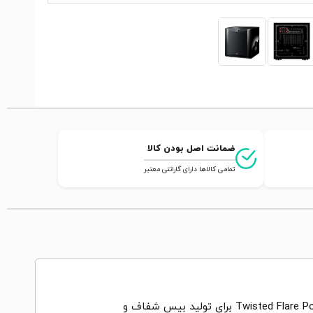
ضمانت اصل بودن کالا
تمامی کالاها دارای گارانتی معتبر
ساب ووفر یاماها NS-SW300 نمایانگر طراحی که عملکرد و زیبایی را با هم ترکیب می کند. با رو نمایی از فن آوری جدید Twisted Flare Port برای تولید بیس شفاف و