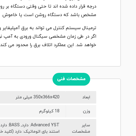
مشخص باشد که دستگاه روشن است یا خاموش.
ترمینال سیستم کنترل می تواند به برق آمپلیفایر
اگر در طی زمان مشخصی سیگنال ورودی به آمپ نرس
خواهد شد. این عملکرد اتلاف برق را محدود می کند.
مشخصات فنی
ابعاد
350x366x420 میلی متر
وزن
18 کیلوگرم
سایر
مشخصات
استند بای اتوماتیک: دارد (کلید خاموش / روشن), درایور: قیف 25 سانتی