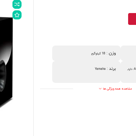
وزن
:
18 کیلوگرم
برند
:
Advanced YST: دارد,
Yamaha
مشاهده همه ویژگی ها