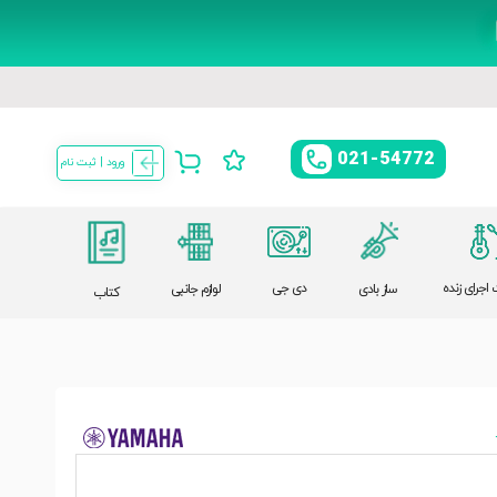
021-54772
ورود | ثبت نام
اجرای زنده
دی جی
ساز بادی
لوازم جانبی
کتاب