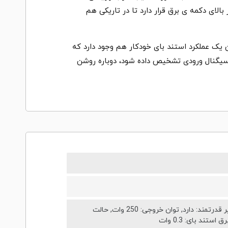
تگاه بر روی زمین قرار دارد استفاده از آن آسان باشد. یک چراغ LED کوچک هم در بالای دکمه ی برق قرار دارد تا در تاریکی هم
یک عملکرد استند بای خودکار هم وجود دارد که
سیگنال ورودی تشخیص داده شود، دوباره روشن
Advanced YST: دارد, BASS: دارد, Twisted Flare Port: دارد, پاسخ دهی فرکانس: 20 - 160 هرتز, پاور آمپلیفایر قدرتمند: دارد, توان خروجی: 250 وات, حالت