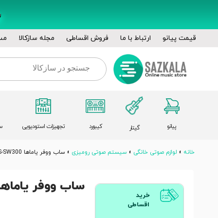
قیمت پیانو
ارتباط با ما
فروش اقساطی
مجله سازکالا
مس
پیانو
کیبورد
تجهیزات استودیویی
س
گیتار
خانه
»
لوازم صوتی خانگی
»
سیستم صوتی رومیزی
»
ساب ووفر یاماها NS-SW300
ساب ووفر یاماها S-SW300
خرید
اقساطی