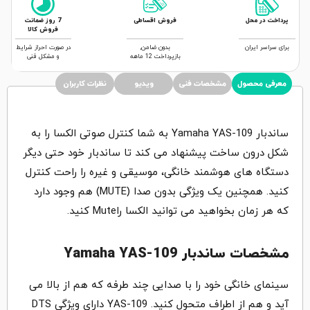
پرداخت در محل
فروش اقساطی
7 روز ضمانت
فروش کالا
برای سراسر ایران
بدون ضامن,
در صورت احراز شرایط
بازپرداخت 12 ماهه
و مشکل فنی
معرفی محصول
مشخصات فنی
ویدیو
نظرات کاربران
ساندبار Yamaha YAS-109 به شما کنترل صوتی الکسا را به
شکل درون ساخت پیشنهاد می کند تا ساندبار خود حتی دیگر
دستگاه های هوشمند خانگی، موسیقی و غیره را راحت کنترل
کنید. همچنین یک ویژگی بدون صدا (MUTE) هم وجود دارد
که هر زمان بخواهید می توانید الکسا راMute کنید.
مشخصات ساندبار Yamaha YAS-109
سینمای خانگی خود را با صدایی چند طرفه که هم از بالا می
آید و هم از اطراف متحول کنید. YAS-109 دارای ویژگی DTS