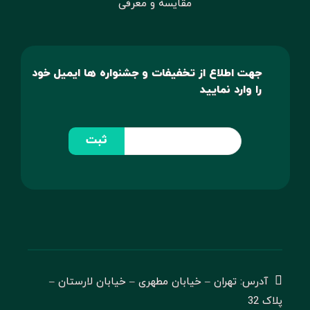
مقایسه و معرفی
جهت اطلاع از تخفیفات و جشنواره ها ایمیل خود
را وارد نمایید
ثبت
آدرس: تهران – خیابان مطهری – خیابان لارستان –
پلاک 32