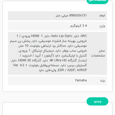
مشخصات فنی
ابعاد
890x53x131 میلی متر
وزن
3.4 کیلوگرم
ARC: دارد, Auto Lip-Sync: دارد, HDMI: 1 ورودی / 1
خروجی, بهینه ساز فشرده موسیقی: دارد, پخش بی سیم
موسیقی: دارد, حداکثر برد ارتباطی بلوتوث: 10 متر,
سایر
خروجی ساب ووفر: دارد, دیجیتال اپتیکال: 1 ورودی,
مشخصات
کنترل با اپلیکیشن: دارد (آیفون / آیپد / اندروید /
تبلت), گذرگاه 4K Ultra HD: دارد, گذرگاه HDMI 3D: دارد,
گسترش بیس: دارد, نسخه/پروفایل بلوتوث: Ver. 4.2 +
EDR / A2DP, AVRCP, وای-فای: دارد
برند
Yamaha
ویدیو