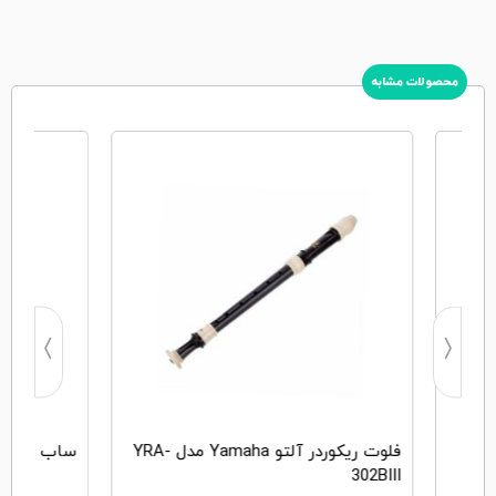
محصولات مشابه
فلوت ریکوردر آلتو Yamaha مدل YRA-
ساب ووفر Yamaha NS-SW100
302BIII