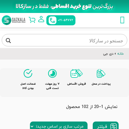
021-54772
خانه
»
دی جی
پرداخت در محل
فروش اقساطی
٧ روز مهلت
ضمانت اصل
تست فنی
بودن کالا
نمایش 1–20 از 102 محصول
فیلتر