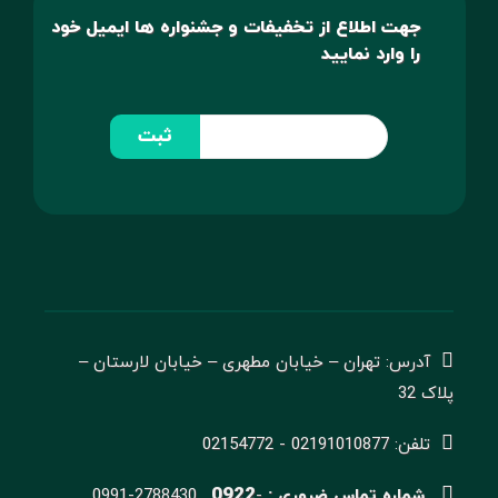
جهت اطلاع از تخفیفات و جشنواره ها ایمیل خود
را وارد نمایید
ثبت
آدرس: تهران – خیابان مطهری – خیابان لارستان –
پلاک 32
تلفن: 02191010877 - 02154772
0922
شماره تماس ضروری :
-
0991-2788430 ,