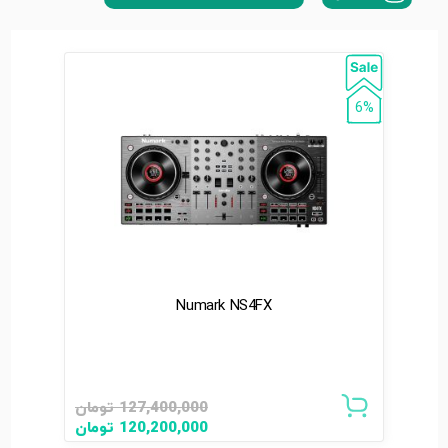
6%
Numark NS4FX
127,400,000
تومان
120,200,000
تومان