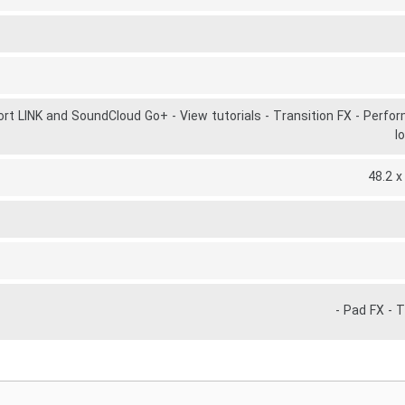
ort LINK and SoundCloud Go+ - View tutorials - Transition FX - Perfo
l
48.2 x
- Pad FX - 