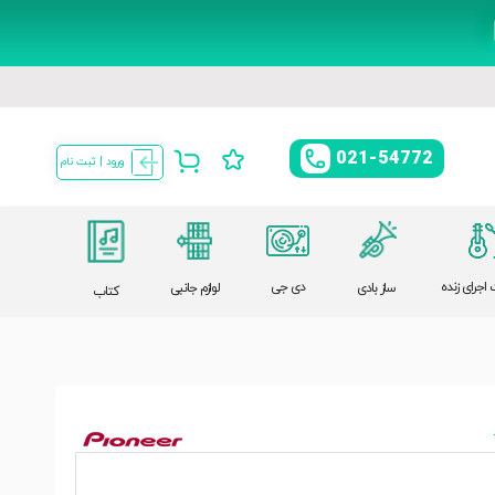
021-54772
ورود | ثبت نام
اجرای زنده
دی جی
ساز بادی
لوازم جانبی
کتاب