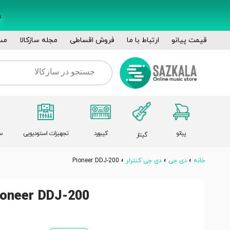
قیمت پیانو
ارتباط با ما
فروش اقساطی
مجله سازکالا
مس
پیانو
کیبورد
تجهیزات استودیویی
س
گیتار
خانه
»
دی جی
»
دی جی کنترلر
»
Pioneer DDJ-200
ioneer DDJ-200