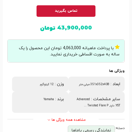
تماس بگیرید
43,900,000
تومان
با پرداخت ماهیانه 4,063,000 تومان این محصول را یک
ساله به صورت اقساطی خریداری نمایید.
ویژگی ها
ابعاد
:
وزن
:
351x352x408 میلی متر
12 کیلوگرم
سایر مشخصات
:
برند
:
Yamaha
Advanced
YST: دارد, Twisted Flare P ...
مشاهده همه ویژگی ها
دسته:
نمایندگی رسمی یاماها