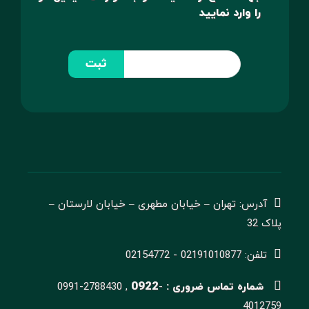
را وارد نمایید
ثبت
آدرس: تهران – خیابان مطهری – خیابان لارستان –
پلاک 32
تلفن: 02191010877 - 02154772
0922
شماره تماس ضروری :
-
0991-2788430 ,
4012759