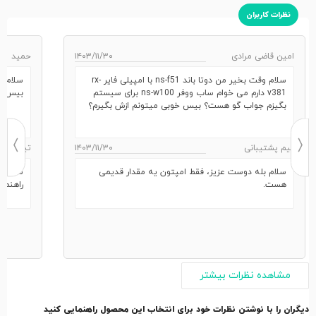
نظرات کاربران
امین قاضی مرادی
۱۴۰۳/۱۱/۳۰
حمید
سلام وقت بخیر من دوتا باند ns-f51 با امپیلی فایر rx-
سلام. د
v381 دارم می خوام ساب ووفر ns-w100 برای سیستم
بیس به
بگیزم جواب گو هست؟ بیس خوبی میتونم ازش بگیرم؟
تیم پشتیبانی
۱۴۰۳/۱۱/۳۰
تیم پشتی
سلام بله دوست عزیز، فقط امپتون یه مقدار قدیمی
سلام بس
هست.
راهنما
مشاهده نظرات بیشتر
دیگران را با نوشتن نظرات خود برای انتخاب این محصول راهنمایی کنید