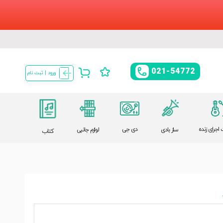
021-54772
ورود | ثبت نام
اجرای زنده
دی جی
ساز بادی
لوازم جانبی
کتاب