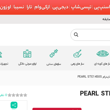
ابقه
از های کوبه ای
ساز های زهی
لوازم صوتی خانگی
تجهیزات 
سازهای سنتی
ام PEARL STE1450S
0 نظر