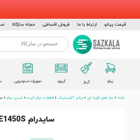
قیمت پیانو
ارتباط با ما
فروش اقساطی
مجله سازکالا
مس
پیانو
کیبورد
تجهیزات استودیویی
س
گیتار
خانه
»
ساز های کوبه ای
»
درامز آکوستیک
»
قطعات درام کیت
»
اسنیر درام
»
سایدر
سایدرام PEARL STE1450S