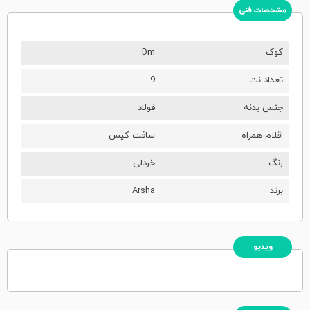
مشخصات فنی
کوک
Dm
تعداد نت
9
جنس بدنه
فولاد
اقلام همراه
سافت کیس
رنگ
خردلی
برند
Arsha
ویدیو