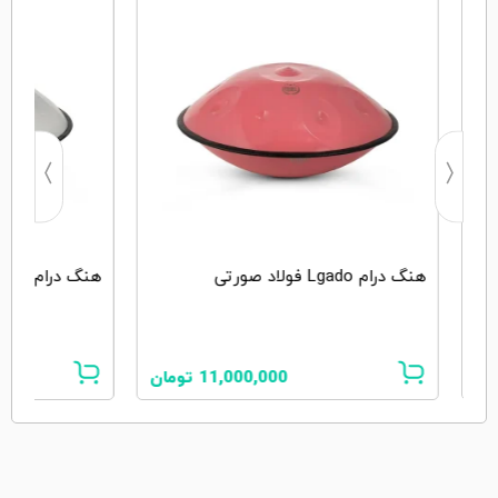
هنگ درام Lgado فولاد صورتی
هنگ درام Lgado فولاد سفید
ان
11,000,000
تومان