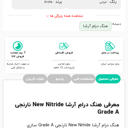
رنگ
:
برند
:
خردلی
Arsha
مشاهده همه ویژگی ها
دسته:
هنگ درام آرشا
پرداخت در محل
فروش اقساطی
7 روز ضمانت
فروش کالا
برای سراسر ایران
بدون ضامن,
در صورت احراز شرایط
بازپرداخت 12 ماهه
و مشکل فنی
معرفی محصول
مشخصات فنی
ویدیو
نظرات کاربران
معرفی هنگ درام آرشا New Nitride نارنجی
Grade A
هنگ درام آرشا New Nitride نارنجی Grade A سازی