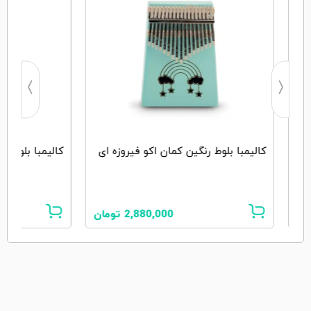
‏کالیمبا بلوط رنگین کمان اکو فیروزه ای
‏کالیمبا بلوط گ
ان
2,880,000
تومان