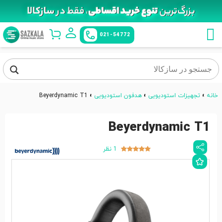
021-54772
خانه
»
تجهیزات استودیویی
»
هدفون استودیویی
»
Beyerdynamic T1
Beyerdynamic T1
1 نظر