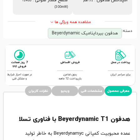
امپدانس هدفون
:
سطح فشار صوتی
:
32 اهم
124dB
(300mW)
مشاهده همه ویژگی ها
دسته:
هدفون بیرداینامیک Beyerdynamic
پرداخت در محل
فروش اقساطی
7 روز ضمانت
فروش کالا
برای سراسر ایران
بدون ضامن,
در صورت احراز شرایط
بازپرداخت 12 ماهه
و مشکل فنی
معرفی محصول
مشخصات فنی
ویدیو
نظرات کاربران
هدفون Beyerdynamic T1
با فناوری تسلا
عمده محبوبیت کمپانی Beyerdynamyc به خاطر تولید