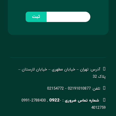
ثبت
آدرس: تهران – خیابان مطهری – خیابان لارستان –
پلاک 32
تلفن: 02191010877 - 02154772
0922
شماره تماس ضروری :
-
0991-2788430 ,
4012759