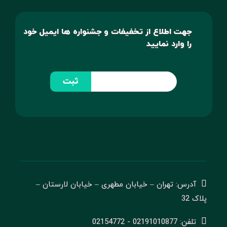
جهت اطلاع از تخفیفات و جشنواره ها ایمیل خود
را وارد نمایید
ثبت
آدرس: تهران – خیابان مطهری – خیابان لارستان –
پلاک 32
تلفن: 02191010877 - 02154772