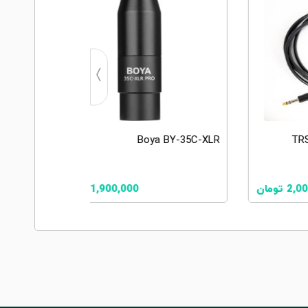
R PRO
Boya BY-35C-XLR
2,0
تومان
1,900,000
تومان