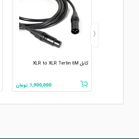
K
کابل XLR to XLR Tertin 6M
1,750,00
تومان
1,900,000
تومان