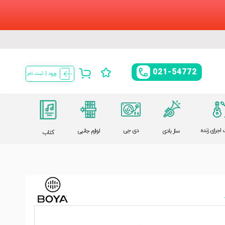
021-54772
ورود | ثبت نام
اجرای زنده
دی جی
ساز بادی
لوازم جانبی
کتاب