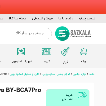
قیمت پیانو
ارتباط با ما
فروش اقساطی
مجله سازکالا
مس
پیانو
کیبورد
تجهیزات استودیویی
س
گیتار
خانه
»
لوازم جانبی
»
لوازم جانبی استودیویی
»
کابل و تبدیل استودیویی
»
A7Pro
ya BY-BCA7Pro
خرید
اقساطی