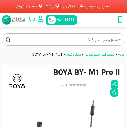
021-54772
خانه
»
تجهیزات استودیویی
»
میکروفون
»
BOYA BY- M1 Pro II
BOYA BY- M1 Pro II
0 نظر