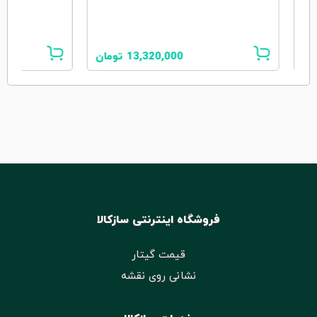
ان
13,320,000
تومان
فروشگاه اینترنتی سازکالا
قیمت گیتار
نشانی روی نقشه