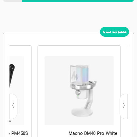
محصولات مشابه
aono PM450S
Maono DM40 Pro White