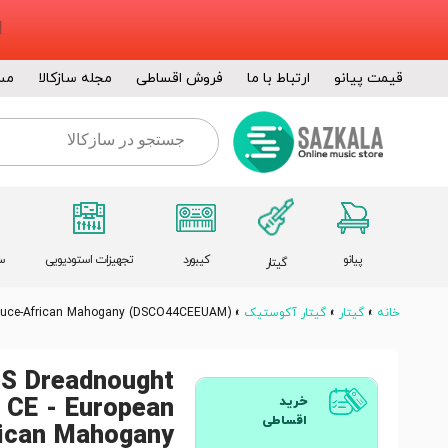
قیمت پیانو
ارتباط با ما
فروش اقساطی
مجله سازکالا
مس
پیانو
کیبورد
تجهیزات استودیویی
س
گیتار
خانه
»
گیتار
»
گیتار آکوستیک
»
Spruce-African Mahogany (DSCO44CEEUAM)
 S Dreadnought
 CE - European
خرید
اقساطی
rican Mahogany