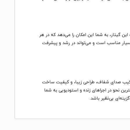
ن گیتار، به شما این امکان را می‌دهد که در هر
، بسیار مناسب است و می‌تواند در رشد و پیشرفت
Breedlove Discovery S Dreadnought Concerto Edgeburst CE – European Spruce-African Mah با ترکیب صدای شفاف، طراحی زیبا، و کیفیت ساخت
ترین نحو در اجراهای زنده و استودیویی به شما