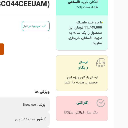
SCO44CEEUAM)
امکان خرید
اقساطی
همه محصولات
با پرداخت ماهیانه
موجود در انبار
11,749,000 تومان این
محصول را یک ساله به
صورت اقساطی خریداری
نمایید.
ارسال
رایگان
ارسال رایگان ویژه این
محصول، هدیه به شما
ویژگی ها
گارانتی
برند
:
Breedlove
یک سال گارانتی سازکالا
کشور سازنده
:
چین