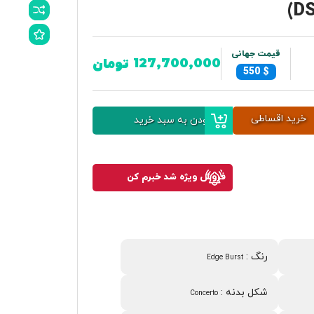
(D
قیمت جهانی
127,700,000
تومان
550
$
خرید اقساطی
افزودن به سبد خرید
فروش ویژه شد خبرم کن
رنگ
:
Edge Burst
شکل بدنه
:
Concerto