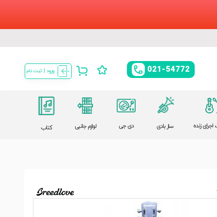
021-54772
ورود | ثبت نام
اجرای زنده
دی جی
ساز بادی
لوازم جانبی
کتاب