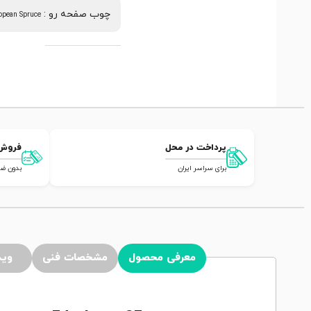
چوب صفحه رو
:
opean Spruce
پرداخت در محل
فروش
برای سراسر ایران
بدون ضامن,
معرفی محصول
مشخصات فنی
وید