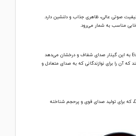
Breedlove Discovery S Dreadnought Concerto Edgeburst CE – European S، علاوه بر کیفیت صوتی عالی، ظاهری جذاب و دلنشین دارد.
خابی مناسب به شمار می‌رود.
این گیتار از چوب European Spruce در صفحه رویی و African Mahogany در بدنه استفاده می‌کند. چوب European Spruce به این گیتار صدای شفاف و درخشان می‌دهد
وب African Mahogany صدای عمیق و گرمی ایجاد می‌کند که آن را برای نوازندگانی که به صدای متعادل و
این گیتار با رنگ‌بندی Edgeburst طراحی شده است که زیبایی چشم‌گیری دارد. علاوه بر این، طراحی Dreadnought Concerto، که برای تولید صدای قوی و پرحجم شناخته