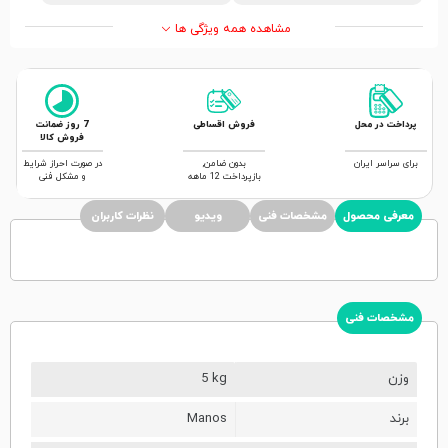
مشاهده همه ویژگی ها
پرداخت در محل
فروش اقساطی
7 روز ضمانت
فروش کالا
برای سراسر ایران
بدون ضامن,
در صورت احراز شرایط
بازپرداخت 12 ماهه
و مشکل فنی
معرفی محصول
مشخصات فنی
ویدیو
نظرات کاربران
مشخصات فنی
وزن
5 kg
برند
Manos