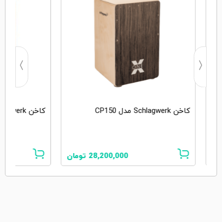
کاخن Schlagwerk مدل CP150
کاخن Schlagwerk مدل CP4901
ان
28,200,000
تومان