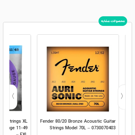
محصولات مشابه
tar Strings XL
Fender 80/20 Bronze Acoustic Guitar
m Gauge 11-49
Strings Model 70L – 0730070403
St
– EXL...