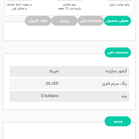
برای سراسر ایران
بدون ضامن,
در صورت احراز شرایط
بازپرداخت 12 ماهه
و مشکل فنی
معرفی محصول
مشخصات فنی
ویدیو
نظرات کاربران
مشخصات فنی
کشور سازنده
امریکا
رنگ سیم فلزی
SILVER
برند
D'Addario
ویدیو