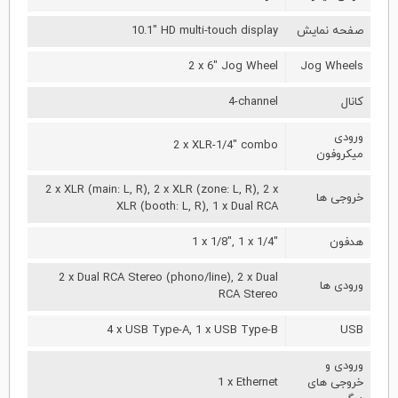
صفحه نمایش
10.1" HD multi-touch display
2 x 6" Jog Wheel
Jog Wheels
کانال
4-channel
ورودی
2 x XLR-1/4" combo
میکروفون
2 x XLR (main: L, R), 2 x XLR (zone: L, R), 2 x
خروجی ها
XLR (booth: L, R), 1 x Dual RCA
هدفون
1 x 1/8", 1 x 1/4"
2 x Dual RCA Stereo (phono/line), 2 x Dual
ورودی ها
RCA Stereo
4 x USB Type-A, 1 x USB Type-B
USB
ورودی و
خروجی های
1 x Ethernet