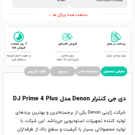
Wheel
multi-touch display
مشاهده همه ویژگی ها
پرداخت در محل
فروش اقساطی
7 روز ضمانت
فروش کالا
برای سراسر ایران
بدون ضامن,
در صورت احراز شرایط
بازپرداخت 12 ماهه
و مشکل فنی
معرفی محصول
مشخصات فنی
ویدیو
نظرات کاربران
دی جی کنترلر
Denon
مدل
DJ Prime 4 Plus
شرکت ژاپنی Denon یکی از برجسته‌ترین و بهترین برندهای
تولید کننده تجهیزات استودیویی می‌باشد. این شرکت با
تولید محصولاتی بسیار با کیفیت و سطح بالا، از طرفداران