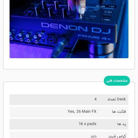
مشخصات فنی
تعداد Deck
4
افکت ها
Yes, 26 Main FX
پد ها
16 x pads
کراس فیدر
دارد