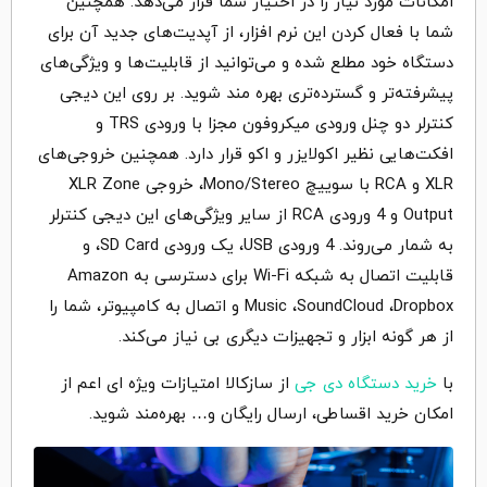
امکانات مورد نیاز را در اختیار شما قرار می‌دهد. همچنین
شما با فعال کردن این نرم افزار، از آپدیت‌های جدید آن برای
دستگاه خود مطلع شده و می‌توانید از قابلیت‌ها و ویژگی‌های
پیشرفته‌تر و گسترده‌تری بهره مند شوید. بر روی این دیجی
کنترلر دو چنل ورودی میکروفون مجزا با ورودی TRS و
افکت‌هایی نظیر اکولایزر و اکو قرار دارد. همچنین خروجی‌های
XLR و RCA با سوییچ Mono/Stereo، خروجی XLR Zone
Output و 4 ورودی RCA از سایر ویژگی‌های این دیجی کنترلر
به شمار می‌روند. 4 ورودی USB، یک ورودی SD Card، و
قابلیت اتصال به شبکه Wi-Fi برای دسترسی به Amazon
Music ،SoundCloud ،Dropbox و اتصال به کامپیوتر، شما را
از هر گونه ابزار و تجهیزات دیگری بی نیاز می‌کند.
با
خرید دستگاه دی جی
از سازکالا امتیازات ویژه ای اعم از
امکان خرید اقساطی، ارسال رایگان و… بهره‌مند شوید.