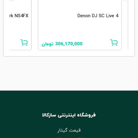
umark NS4FX
Denon DJ SC Live 4
ان
306,170,000
تومان
فروشگاه اینترنتی سازکالا
قیمت گیتار