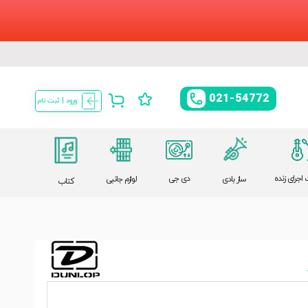
021-54772
ورود | ثبت نام
اجرای زنده
دی جی
ساز بادی
لوازم جانبی
کتاب