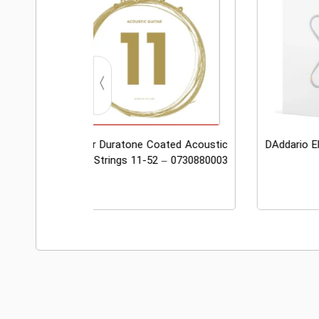
ustic
Fender Duratone Coated Acoustic
DAddario El
-48 –
Guitar Strings 11-52 – 0730880003
80002