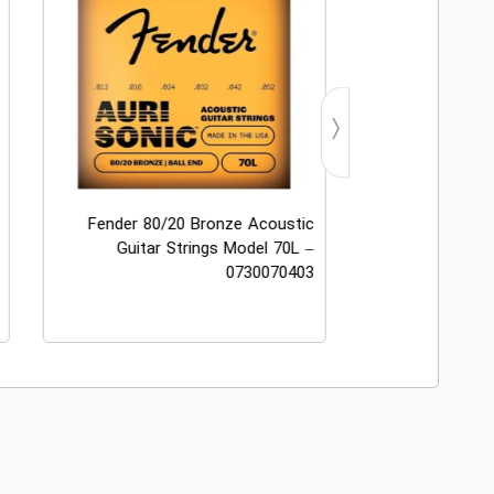
Fender 80/20 Bronze Acoustic
Fender Super 2
Guitar Strings Model 70L –
Steel Electric
0730070403