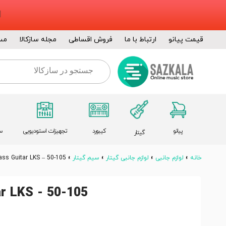
قیمت پیانو
ارتباط با ما
فروش اقساطی
مجله سازکالا
مس
پیانو
کیبورد
تجهیزات استودیویی
س
گیتار
خانه
»
لوازم جانبی
»
لوازم جانبی گیتار
»
سیم گیتار
»
ss Guitar LKS – 50-105
r LKS - 50-105