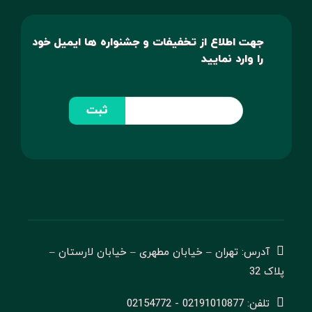
جهت اطلاع از تخفیفات و جشنواره ها ایمیل خود
را وارد نمایید
ثبت
آدرس: تهران – خیابان مطهری – خیابان لارستان –
پلاک 32
تلفن: 02191010877 - 02154772