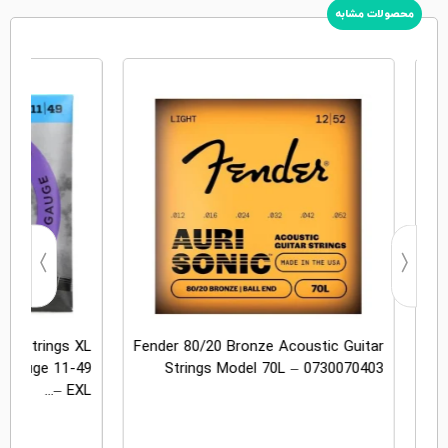
محصولات مشابه
tar Strings XL
Fender 80/20 Bronze Acoustic Guitar
m Gauge 11-49
Strings Model 70L – 0730070403
St
– EXL...