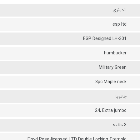
اندونزی
esp ltd
ESP Designed LH-301
humbucker
Military Green
3pc Maple neck
جاتوبا
24, Extra jumbo
3 حالته
Floyd Rose-licensed LTD Double Locking Tremolo