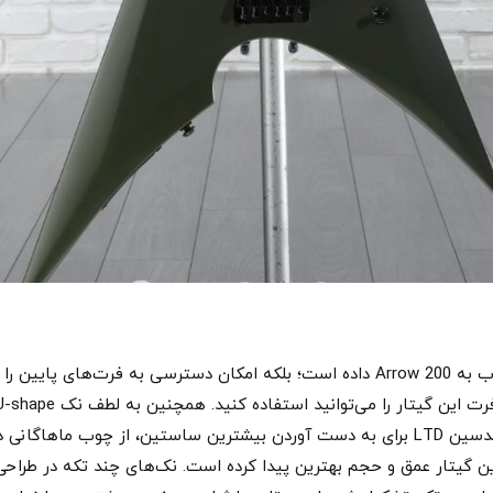
بدنه V شکل این گیتار نه تنها ظاهری خاص و جذاب به Arrow 200 داده است؛ بلکه امکان دس
ن گیتار عمق و حجم بهترین پیدا کرده است. نک‌های چند تکه در طراحی گ