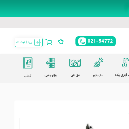
021-54772
ورود | ثبت نام
اجرای زنده
دی جی
ساز بادی
لوازم جانبی
کتاب