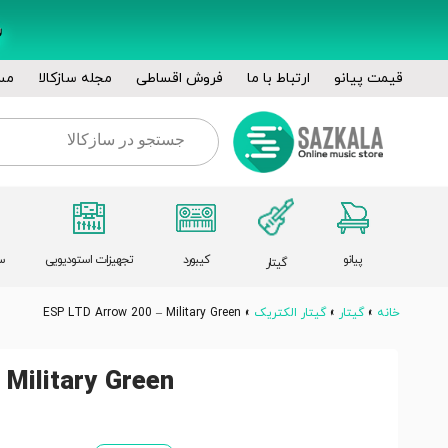
قیمت پیانو
ارتباط با ما
فروش اقساطی
مجله سازکالا
مس
پیانو
کیبورد
تجهیزات استودیویی
س
گیتار
خانه
»
گیتار
»
گیتار الکتریک
»
ESP LTD Arrow 200 – Military Green
Military Green