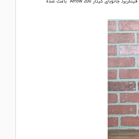
ساختار ساز کمک می‌کنند. این گیتار از یک نک میپل سه تکه تشکیل شده است تا صدا ثبات و وضوح بیشتری پیدا نماید. فینگربرد جاتوبای گیتار Arrow 200 باعث شده