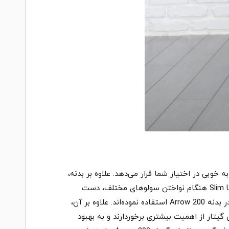
ترسی به فرت‌های پایین را به خوبی در اختیار شما قرار می‌دهد. علاوه بر بدنه،
به خاطر نک Slim U-Shape ، به راحتی تمامی 24 فرت این گیتار را می‌توانید استفاده کنید. همچنین به لطف نک Slim U-shape هنگام نواختن سولوهای مختلف، دست
شما راحت‌تر بر روی نک ساز حرکت خواهد کرد. مهندسین LTD برای به دست آوردن بیشترین ساستین، از چوب ماهاگانی در بدنه Arrow 200 استفاده نموده‌اند. علاوه بر آن،
یتار از اهمیت بیشتری برخوردارند و به بهبود