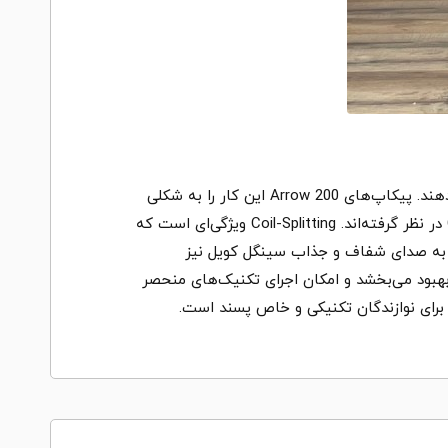
پیکاپ‌های گیتار باید صدای باکیفیت حاصل از رزونانس صدا در گیتار را به بهترین نحو به سیگنال صوتی تبدیل و انتقال دهند. پیکاپ‌های Arrow 200 این کار را به شکلی
دقیق و عالی انجام می‌دهند. متخصصان شرکت LTD برای این مدل پیکاپ‌های ESP LH-301 به همراه قابلیت Coil-Splitting در نظر گرفته‌اند. Coil-Splitting ویژگی‌ای است که
د، به صدای شفاف و جذاب سینگل کویل نیز
 بهبود می‌بخشد و امکان اجرای تکنیک‌های منحصر