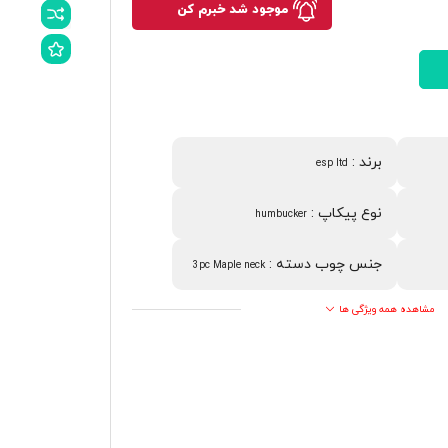
موجود شد خبرم کن
برند
:
esp ltd
نوع پیکاپ
:
humbucker
جنس چوب دسته
:
3pc Maple neck
مشاهده همه ویژگی ها