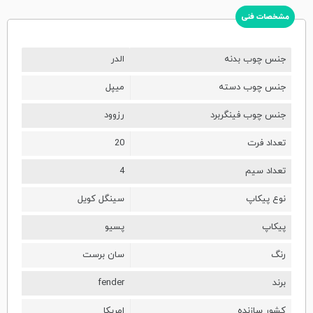
مشخصات فنی
جنس چوب بدنه
الدر
جنس چوب دسته
میپل
جنس چوب فینگربرد
رزوود
تعداد فرت
20
تعداد سیم
4
نوع پیکاپ
سینگل کویل
پیکاپ
پسیو
رنگ
سان برست
برند
fender
کشور سازنده
امریکا