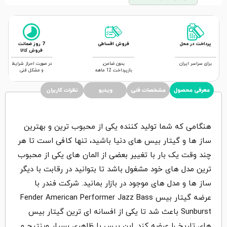
پرداخت در محل
فروش اقساطی
7 روز ضمانت
فروش کالا
برای سراسر ایران
بدون ضامن,
در صورت احراز شرایط
بازپرداخت 12 ماهه
و مشکل فنی
معرفی محصول
مشخصات فنی
ویدیو
نظرات کاربران
هنگامی که شما تولید کننده یکی از محبوب ترین و بهترین
ساز ها و گیتار بیس های دنیا باشید، تنها کافی است تا هر
چند وقت یک بار با تغییر بعضی از المان های یکی از محبوب
ترین مدل های خود مشغول باشد تا بتوانید در رقابت با دیگر
ساز ها و مدل های موجود در بازار بمانید. شرکت فندر با
عرضه گیتار بیس Fender American Performer Jazz Bass
Sunburst باعث شد تا یکی از افسانه ای ترین گیتار بیس
های تاریخ را عرضه کند. این بیس با ظاهری بسیار وینتیج و