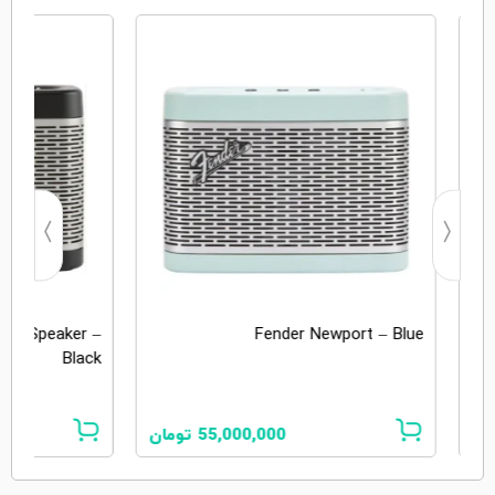
oth Speaker –
Fender Newport – Blue
Black
ان
55,000,000
تومان