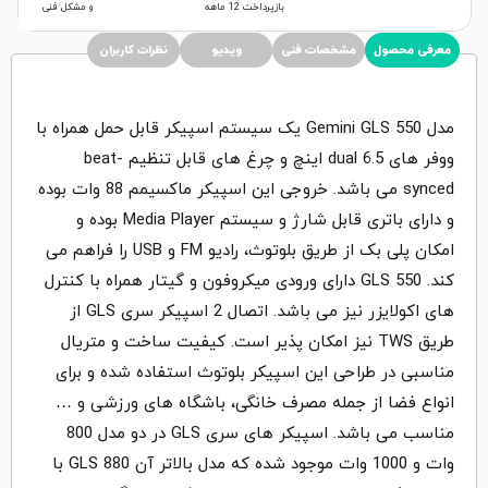
بازپرداخت 12 ماهه
و مشکل فنی
معرفی محصول
مشخصات فنی
ویدیو
نظرات کاربران
مدل Gemini GLS 550 یک سیستم اسپیکر قابل حمل همراه با
ووفر های dual 6.5 اینچ و چرغ های قابل تنظیم beat-
synced می باشد. خروجی این اسپیکر ماکسیمم 88 وات بوده
و دارای باتری قابل شارژ و سیستم Media Player بوده و
امکان پلی بک از طریق بلوتوث، رادیو FM و USB را فراهم می
کند. GLS 550 دارای ورودی میکروفون و گیتار همراه با کنترل
های اکولایزر نیز می باشد. اتصال 2 اسپیکر سری GLS از
طریق TWS نیز امکان پذیر است. کیفیت ساخت و متریال
مناسبی در طراحی این اسپیکر بلوتوث استفاده شده و برای
انواع فضا از جمله مصرف خانگی، باشگاه های ورزشی و …
مناسب می باشد. اسپیکر های سری GLS در دو مدل 800
وات و 1000 وات موجود شده که مدل بالاتر آن GLS 880 با