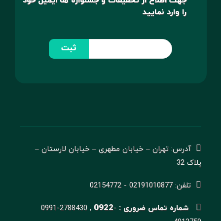
جهت اطلاع از تخفیفات و جشنواره ها ایمیل خود
را وارد نمایید
ثبت
آدرس: تهران – خیابان مطهری – خیابان لارستان –
پلاک 32
تلفن: 02191010877 - 02154772
0922
شماره تماس ضروری :
-
0991-2788430 ,