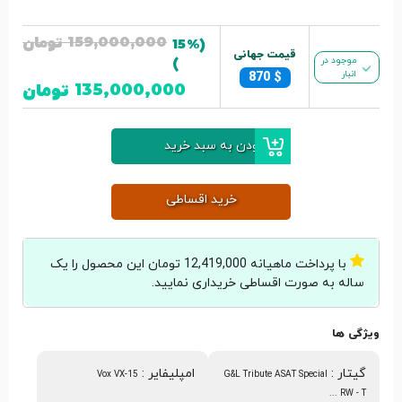
159,000,000
تومان
(15%
قیمت جهانی
موجود در
)
انبار
870
$
135,000,000
تومان
افزودن به سبد خرید
خرید اقساطی
با پرداخت ماهیانه 12,419,000 تومان این محصول را یک
ساله به صورت اقساطی خریداری نمایید.
ویژگی ها
گیتار
:
امپلیفایر
:
Vox VX-15
G&L Tribute ASAT Special
RW - T ...