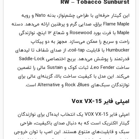
RW – Tobacco Sunburst
این گیتار حرفه‌ای با طراحی چشم‌نواز، بدنه Nato و رویه
Flame Maple براق، صدایی گرم و پرطنین ارائه می‌دهد. دسته
Maple با فرت بورد Rosewood و شعاع ۱۲ اینچ، نوازندگی
راحت و سریع را ممکن می‌سازد. مجهز به دو پیکاپ
Humbucker با قابلیت coil-tap، از صدای شفاف تا لیدهای
قدرتمند را پوشش می‌دهد. بریج اختصاصی Saddle-Lock
ساخت Leo Fender، ثبات کوک و Sustain عالی را تضمین
می‌کند. این مدل با کیفیت ساخت بالا، گزینه‌ای عالی برای
نوازندگان سبک‌های Rock ،Blues و Alternative است.
امپلی فایر Vox VX-15
امپلی فایر VOX VX-15 یک انتخاب ایده‌آل برای نوازندگان
گیتار الکتریک است که به دنبال صدای باکیفیت، طراحی
سبک و قابلیت‌های متنوع هستند. این امپ با توان خروجی