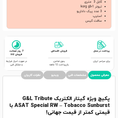
کابل 3 متری
تیونر korg gb-1
3 عدد پیک داداریو
استرپ
سافت کیس
پرداخت در محل
فروش اقساطی
7 روز ضمانت
فروش کالا
برای سراسر ایران
بدون ضامن,
در صورت احراز شرایط
بازپرداخت 12 ماهه
و مشکل فنی
معرفی محصول
مشخصات فنی
ویدیو
نظرات کاربران
پکیج ویژه گیتار الکتریک G&L Tribute
ASAT Special RW – Tobacco Sunburst با
قیمتی کمتر از قیمت جهانی!