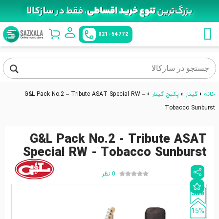
021-54772
خانه
»
گیتار
»
پکیج گیتار
»
G&L Pack No.2 – Tribute ASAT Special RW –
Tobacco Sunburst
G&L Pack No.2 - Tribute ASAT
Special RW - Tobacco Sunburst
0 نظر
15%