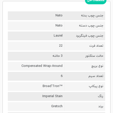
مشخصات فنی
جنس چوب بدنه
Nato
جنس چوب دسته
Nato
جنس چوب فینگربرد
‎Laurel
تعداد فرت
22
حالت سلکتور
3 حالته
نوع بریج
Compensated Wrap-Around
تعداد سیم
6
نوع پیکاپ
Broad'Tron™
رنگ
Imperial Stain
برند
Gretsch