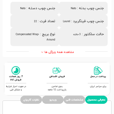
جنس چوب بدنه
:
جنس چوب دسته
:
Nato
Nato
جنس چوب فینگربرد
:
تعداد فرت
:
22
‎Laurel
حالت سلکتور
:
نوع بریج
:
3 حالته
Compensated Wrap-
Around
مشاهده همه ویژگی ها
پرداخت در محل
فروش اقساطی
7 روز ضمانت
فروش کالا
برای سراسر ایران
بدون ضامن,
در صورت احراز شرایط
بازپرداخت 12 ماهه
و مشکل فنی
معرفی محصول
مشخصات فنی
ویدیو
نظرات کاربران