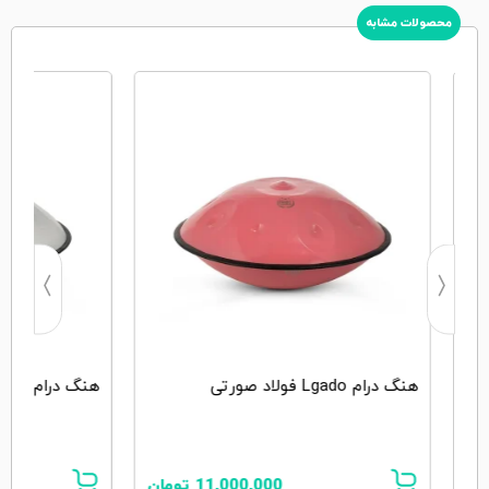
محصولات مشابه
هنگ درام Lgado فولاد صورتی
هنگ درام Lgado فولاد سفید
ان
11,000,000
تومان