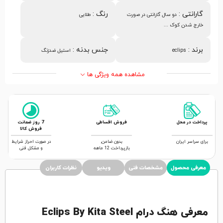
گارانتی
:
رنگ
:
دو سال گارانتی در صورت
طلایی
خارج شدن کوک ...
برند
:
جنس بدنه
:
eclips
استیل ضدزنگ
مشاهده همه ویژگی ها
پرداخت در محل
فروش اقساطی
7 روز ضمانت
فروش کالا
برای سراسر ایران
بدون ضامن,
در صورت احراز شرایط
بازپرداخت 12 ماهه
و مشکل فنی
معرفی محصول
مشخصات فنی
ویدیو
نظرات کاربران
معرفی هنگ درام Eclips By Kita Steel