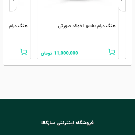
هنگ درام Lgado فولاد صورتی
هنگ درام Lgado فولاد سفید
ان
11,000,000
تومان
فروشگاه اینترنتی سازکالا