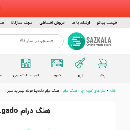
قیمت پیانو
ارتباط با ما
فروش اقساطی
مجله سازکالا
مس
پیانو
کیبورد
تجهیزات استودیویی
س
گیتار
خانه
»
ساز های کوبه ای
»
هنگ درام
»
هنگ درام Lgado فولاد نیتراید سبز
هنگ درام Lgado فولاد نیتراید سبز