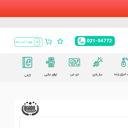
021-54772
ورود | ثبت نام
اجرای زنده
دی جی
ساز بادی
لوازم جانبی
کتاب