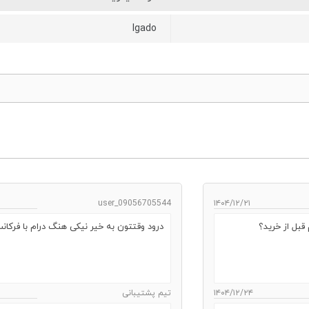
lgado
user_09056705544
۱۴۰۴/۱۲/۲۱
بل از خرید؟
درود وقتتون به خیر نیکی هنگ درام با فرکانس 432 hz موجود دار
۱۴۰۴/۱۲/۲۴
تیم پشتیبانی