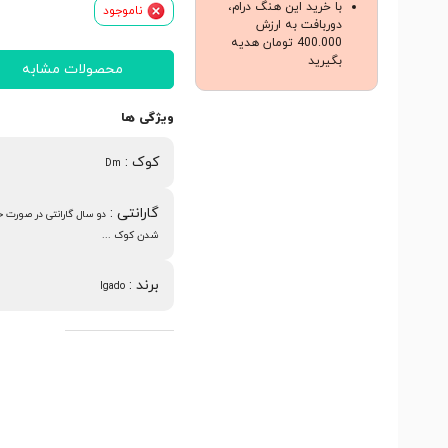
با خرید این هنگ درام،
ناموجود
دوربافت به ارزش
400.000 تومان هدیه
بگیرید
محصولات مشابه
ویژگی ها
کوک
:
Dm
گارانتی
:
دو سال گارانتی در صورت خ
شدن کوک ...
برند
:
lgado