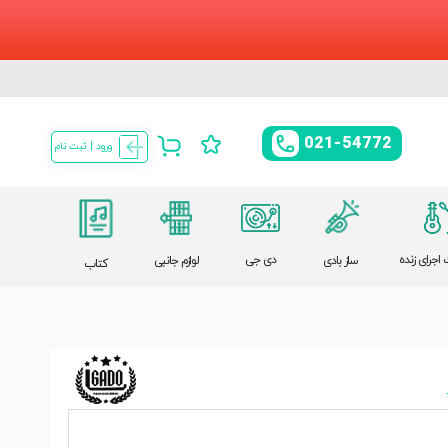
021-54772
ورود | ثبت نام
اجرای زنده
دی جی
ساز بادی
لوازم جانبی
کتاب