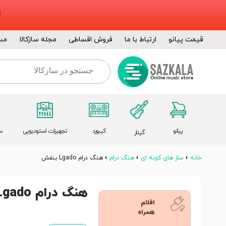
قیمت پیانو
ارتباط با ما
فروش اقساطی
مجله سازکالا
مس
پیانو
کیبورد
تجهیزات استودیویی
س
گیتار
خانه
»
ساز های کوبه ای
»
هنگ درام
»
هنگ درام Lgado بنفش
هنگ درام Lgado بنفش
اقلام
همراه