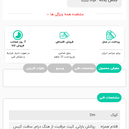
جنس بدنه
:
فولاد نیتراید
مشاهده همه ویژگی ها
پرداخت در محل
فروش اقساطی
7 روز ضمانت
فروش کالا
برای سراسر ایران
بدون ضامن,
در صورت احراز شرایط
بازپرداخت 12 ماهه
و مشکل فنی
معرفی محصول
مشخصات فنی
ویدیو
نظرات کاربران
مشخصات فنی
کوک
Dm
اقلام همراه
روکش بارانی, کیت مراقبت از هنگ درام, سافت کیس