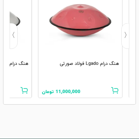
هنگ درام Lgado فولاد صورتی
هنگ درام Lgado فولاد سفید
ان
11,000,000
تومان