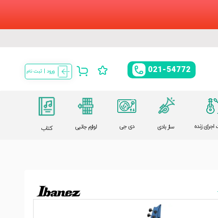
021-54772
ورود | ثبت نام
اجرای زنده
دی جی
ساز بادی
لوازم جانبی
کتاب