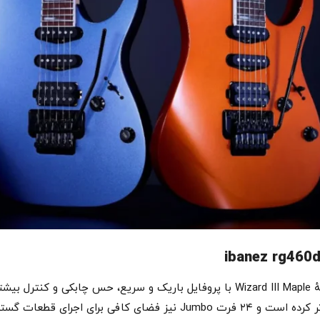
بدنهٔ این مدل از Meranti ساخته شده است و دستهٔ Wizard III Maple با پروفایل باریک و س