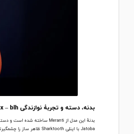
بدنه، دسته و تجربهٔ نوازندگی ibanez rg460dx – blh