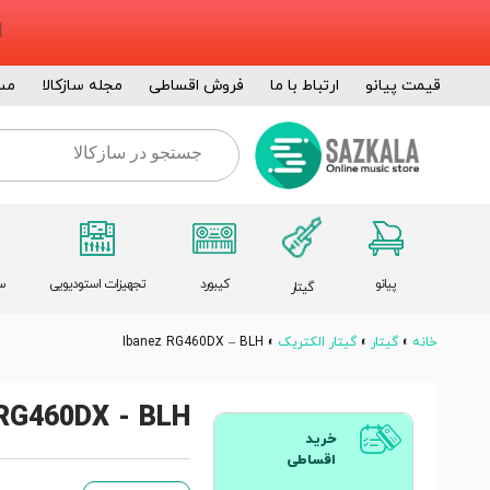
قیمت پیانو
ارتباط با ما
فروش اقساطی
مجله سازکالا
مس
پیانو
کیبورد
تجهیزات استودیویی
س
گیتار
خانه
»
گیتار
»
گیتار الکتریک
»
Ibanez RG460DX – BLH
 RG460DX - BLH
خرید
اقساطی