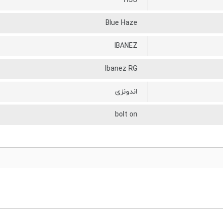
HSS
Blue Haze
IBANEZ
Ibanez RG
اندونزی
bolt on