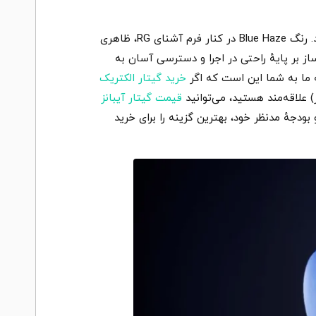
Ibanez RG460DX – BLH از سری RG، برای نوازندگانی ساخته شده است که به سرعت، دقت و ظاهر مدرن اهمیت می‌دهند. رنگ Blue Haze در کنار فرم آشنای RG، ظاهری
ز بر پایهٔ راحتی در اجرا و دسترسی آسان به
 ما به شما این است که اگر
خرید گیتار الکتریک
قیمت گیتار آیبانز
بودجهٔ مدنظر خود، بهترین گزینه را برای خرید