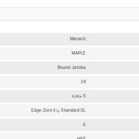
Meranti
MAPLE
Bound Jatoba
24
5 حالته
Standard DL یا Edge-Zero II
6