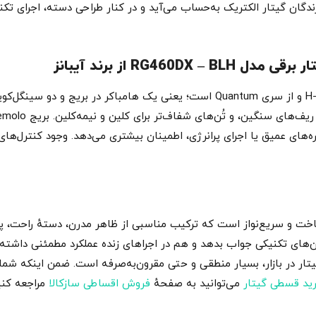
نا برای نوازندگان گیتار الکتریک به‌حساب می‌آید و در کنار طراحی دسته، اجرا
RG460 از برند آیبانز
چیدمان پیکاپ‌ها در RG460DX-BLH به‌صورت H-S-S و از سری Quantum است؛ یعنی یک هام
لکتریک خوش‌ساخت و سریع‌نواز است که ترکیب مناسبی از ظاهر مدرن، دستهٔ راحت،
‌های تکنیکی جواب بدهد و هم در اجراهای زنده عملکرد مطمئنی داشته با
تار در بازار، بسیار منطقی و حتی مقرون‌به‌صرفه است. ضمن اینکه شما 
ید قسطی گیتار
می‌توانید به صفحهٔ
فروش اقساطی سازکالا
مراجعه کنید یا با ش