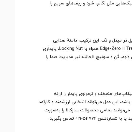
ی تکنیک‌هایی مثل لگاتو، شرد و ریف‌های سریع را
باکر در بریج و دو سینگل‌کویل در میدل و نِک. این ترکیب، دامنهٔ صدایی
متنوعی ایجاد می‌کند: صدای ضخیم و پرقدرت برای ریف‌های سنگین، و تُن‌های شفاف‌تر برای کلین و نیمه‌کلین. بریج Edge-Zero II Tremolo همراه با Locking Nut، پایداری
کوک را در استفاده از ترمولو بهتر می‌کند و برای ویبره‌های عمیق یا اجرای پرانرژی، اطمینان بیشتری می‌دهد. وجود کنترل‌های ولوم، تُن و سوئیچ ۵حالته نیز مدیریت صدا را
 پیکاپ‌های منعطف و ترمولوی پایدار را ارائه
شد، این مدل می‌تواند انتخابی ارزشمند و کارآمد
می‌توانید تمامی محصولات سازکالا را به‌صورت
ماره‌تلفن ۵۴۷۷۲-۰۲۱ تماس بگیرید.