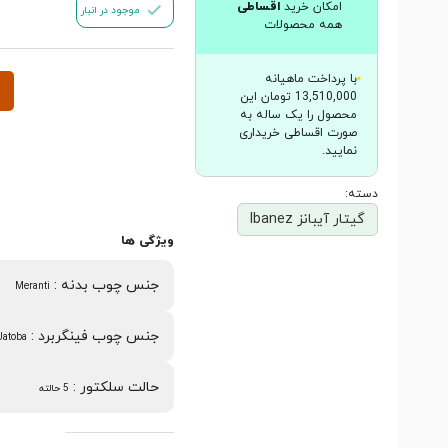
امکان خرید
اقساطی
موجود در انبار
همه محصولات
با پرداخت ماهیانه
13,510,000 تومان این
محصول را یک ساله به
صورت اقساطی خریداری
نمایید.
دسته:
گیتار آیبانز Ibanez
ویژگی ها
جنس چوب بدنه
:
Meranti
جنس چوب فینگربرد
:
Jatoba
حالت سلکتور
:
5 حالته