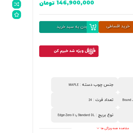
146,900,000
تومان
خرید اقساطی
افزودن به سبد خرید
فروش ویژه شد خبرم کن
جنس چوب دسته
:
MAPLE
تعداد فرت
:
24
Bound 
نوع بریج
:
Standard DL یا Edge-Zero II
مشاهده همه ویژگی ها