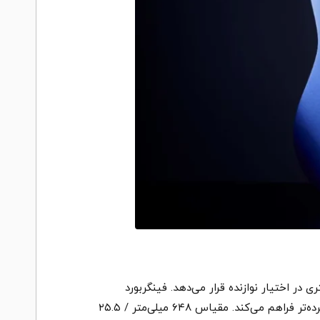
ریع، حس چابکی و کنترل بیشتری در اختیار نوازنده قرار می‌دهد. فینگربورد
Jatoba با اینلِی Sharktooth ظاهر ساز را چشمگیرتر کرده است و ۲۴ فرت Jumbo نیز فضای کافی برای اجرای قطعات گسترده‌تر فراهم می‌کند. مقیاس ۶۴۸ میلی‌متر / ۲۵.۵