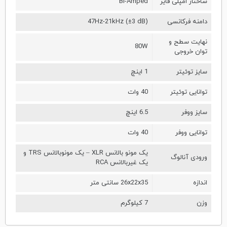
ساختار امپلی فایر
Bi-Amped
دامنه فرکانسی
47Hz-21kHz (±3 dB)
نهایت سطح و
80W
توان خروجی
سایز توئیتر
1 اینچ
توانایی توئیتر
40 وات
سایز ووفر
6.5 اینچ
توانایی ووفر
40 وات
یک مونو بالانس XLR – یک مونوبالانس TRS و
ورودی آنالوگ
یک غیربالانس RCA
اندازه
26x22x35 سانتی متر
وزن
7 کیلوگرم