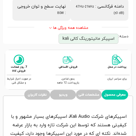
دامنه فرکانسی
:
نهایت سطح و توان خروجی
47Hz-21kHz
:
80W
(±3 dB)
مشاهده همه ویژگی ها
دسته:
اسپیکر مانیتورینگ کالی kali
پرداخت در محل
فروش اقساطی
7 روز ضمانت
فروش کالا
برای سراسر ایران
بدون ضامن,
در صورت احراز شرایط
بازپرداخت 12 ماهه
و مشکل فنی
معرفی محصول
مشخصات فنی
ویدیو
نظرات کاربران
اسپیکرهای شرکت Kali Audio، اسپیکرهای بسیار مشهور و با
کیفیتی هستند که توسط این شرکت تازه وارد به بازار عرضه
شده‌اند. نکته ای که در مورد این اسپیکرها وجود دارد، کیفیت