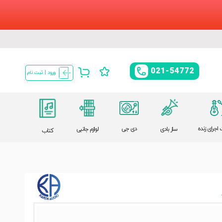
021-54772
ورود | ثبت نام
اجرای زنده
دی جی
ساز بادی
لوازم جانبی
کتاب