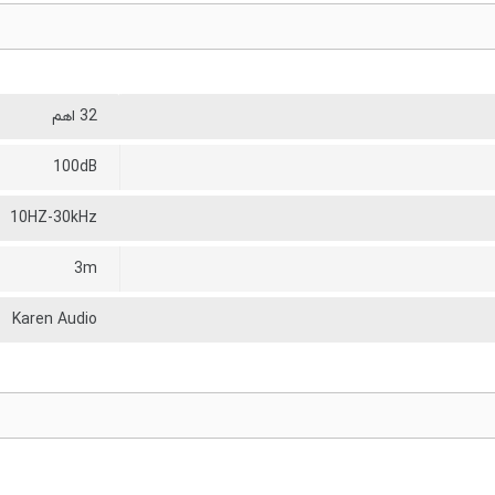
32 اهم
100dB
10HZ-30kHz
3m
Karen Audio