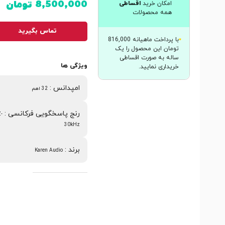
8,500,000
تومان
امکان خرید
اقساطی
همه محصولات
تماس بگیرید
با پرداخت ماهیانه 816,000
تومان این محصول را یک
ساله به صورت اقساطی
ویژگی ها
خریداری نمایید.
امپدانس
:
32 اهم
رنج پاسخگویی فرکانسی
:
-
30kHz
برند
:
Karen Audio