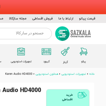
قیمت پیانو
ارتباط با ما
فروش اقساطی
مجله سازکالا
مس
پیانو
کیبورد
تجهیزات استودیویی
س
گیتار
خانه
»
تجهیزات استودیویی
»
هدفون استودیویی
»
Karen Audio HD4000
n Audio HD4000
خرید
اقساطی