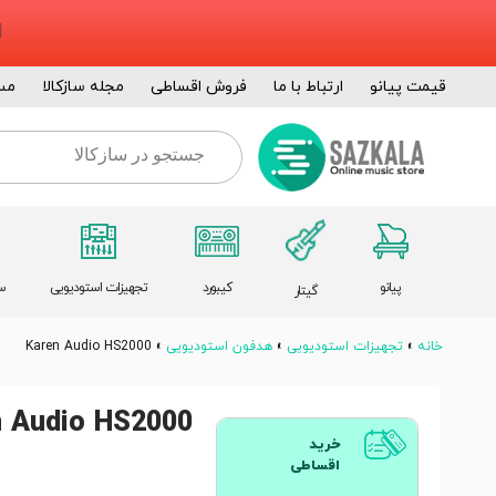
قیمت پیانو
ارتباط با ما
فروش اقساطی
مجله سازکالا
مس
پیانو
کیبورد
تجهیزات استودیویی
س
گیتار
خانه
»
تجهیزات استودیویی
»
هدفون استودیویی
»
Karen Audio HS2000
n Audio HS2000
خرید
اقساطی