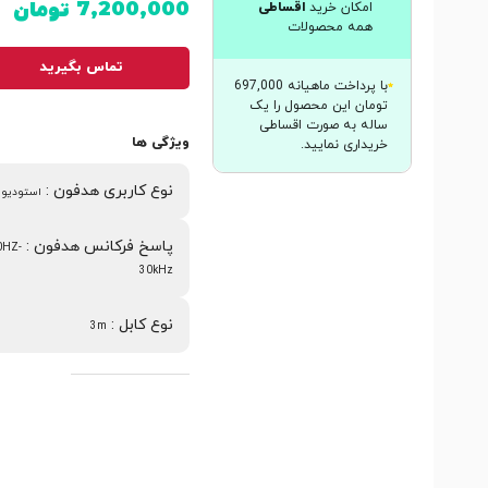
7,200,000
تومان
امکان خرید
اقساطی
همه محصولات
تماس بگیرید
با پرداخت ماهیانه 697,000
تومان این محصول را یک
ساله به صورت اقساطی
ویژگی ها
خریداری نمایید.
نوع کاربری هدفون
:
استودیوی
پاسخ فرکانس هدفون
:
0HZ-
30kHz
نوع کابل
:
3m