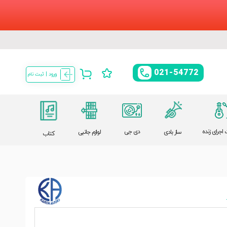
021-54772
ورود | ثبت نام
اجرای زنده
دی جی
ساز بادی
لوازم جانبی
کتاب