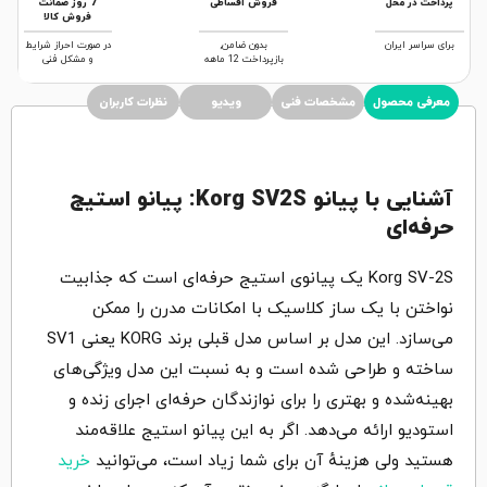
پرداخت در محل
فروش اقساطی
7 روز ضمانت
فروش کالا
برای سراسر ایران
بدون ضامن,
در صورت احراز شرایط
بازپرداخت 12 ماهه
و مشکل فنی
معرفی محصول
مشخصات فنی
ویدیو
نظرات کاربران
آشنایی با پیانو Korg SV2S: پیانو استیج
حرفه‌ای
Korg SV-2S یک پیانوی استیج حرفه‌ای است که جذابیت
نواختن با یک ساز کلاسیک با امکانات مدرن را ممکن
می‌سازد. این مدل بر اساس مدل قبلی برند KORG یعنی SV1
ساخته و طراحی شده است و به نسبت این مدل ویژگی‌های
بهینه‌شده و بهتری را برای نوازندگان حرفه‌ای اجرای زنده و
استودیو ارائه می‌دهد. اگر به این پیانو استیج علاقه‌مند
هستید ولی هزینهٔ آن برای شما زیاد است، می‌توانید
خرید