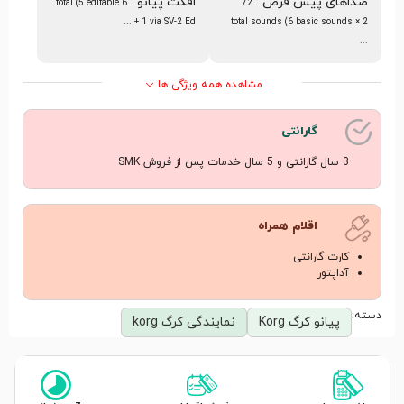
صداهای پیش فرض
:
افکت پیانو
:
6 total (5 editable
72
+ 1 via SV-2 Ed ...
total sounds (6 basic sounds × 2
...
مشاهده همه ویژگی ها
گارانتی
3 سال گارانتی و 5 سال خدمات پس از فروش SMK
اقلام همراه
کارت گارانتی
آداپتور
دسته:
پیانو کرگ Korg
نمایندگی کرگ korg