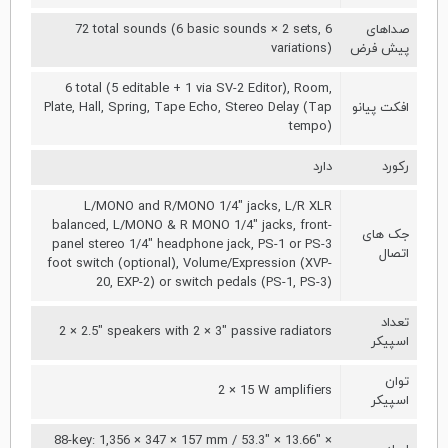
صداهای
72 total sounds (6 basic sounds × 2 sets, 6
پیش فرض
variations)
6 total (5 editable + 1 via SV-2 Editor), Room,
افکت پیانو
Plate, Hall, Spring, Tape Echo, Stereo Delay (Tap
tempo)
رکورد
دارد
L/MONO and R/MONO 1/4" jacks, L/R XLR
balanced, L/MONO & R MONO 1/4" jacks, front-
جک های
panel stereo 1/4" headphone jack, PS-1 or PS-3
اتصال
foot switch (optional), Volume/Expression (XVP-
20, EXP-2) or switch pedals (PS-1, PS-3)
تعداد
2 × 2.5" speakers with 2 × 3" passive radiators
اسپیکر
توان
2 × 15 W amplifiers
اسپیکر
88-key: 1,356 × 347 × 157 mm / 53.3" × 13.66" ×