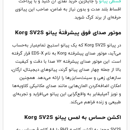
قسطی پیانو
را جایگزین خرید نقدی آن کنید و با پرداخت
اقساط بلند مدت و بدون نیاز به ضامن، صاحب این پیانوی
حرفه‌ای از برند کرگ شوید.
موتور صدای فوق پیشرفتهٔ پیانو Korg SV2S
در پیانو Korg SV2S که یک پیانو استیج تمام‌عیار به‌حساب
می‌آید، موتور صدای پیشرفته Korg به نام EDS-X قرار گرفته
است. این موتور صدای پیشرفته ۷۲ صدا با دقت و کیفیت
بالا از جمله چهار صدای پیانو گرند، پیانوهای دیجیتال، ارگان،
سازهای زهی و سینث‌سایزرها را ارائه می‌دهد. همچنین
امکان اضافه‌کردن المان‌هایی مانند صدای مکانیکی کلاویه‌ها
و نویز آمپلیفایر به واقع‌گرایی این پیانو می‌افزاید و تجربه‌ای
طبیعی و زنده فراهم می‌کند.
اکشن حساس به لمس پیانو Korg SV2S
SV2S مجهز به اکشن کلاویه RH3 با ۸۸ کلاویهٔ حساس به