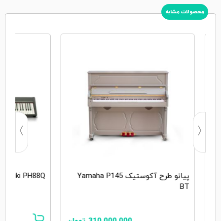
محصولات مشابه
پیانو طرح آکوستیک Yamaha P145
Suzuki PH88Q
BT