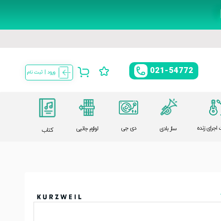
021-54772
ورود | ثبت نام
اجرای زنده
دی جی
ساز بادی
لوازم جانبی
کتاب