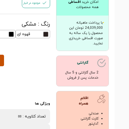
امکان خرید
اقساطی
موجود در انبار
همه محصولات
رنگ :
مشکی
با پرداخت ماهیانه
24,039,000 تومان این
محصول را یک ساله به
قهوه ای
صورت اقساطی خریداری
نمایید.
گارانتی
2 سال گارانتی و 5 سال
خدمات پس از فروش
اقلام
همراه
ویژگی ها
صندلی
تعداد کلاویه
:
88
کارت گارانتی
آداپتور