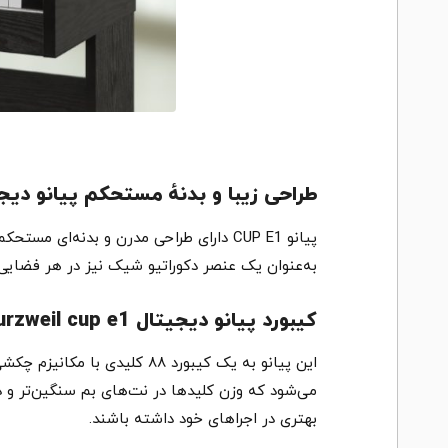
طراحی زیبا و بدنهٔ مستحکم پیانو دیجیتال L CUP E1
پیانو CUP E1 دارای طراحی مدرن و بدنه‌
به‌عنوان یک عنصر دکوراتیو شیک نیز در هر فضایی
کیبورد پیانو دیجیتال kurzweil cup e1 با عملکرد چکشی (Hammer Action)
می‌شود که وزن کلیدها در نت‌های بم سنگین‌تر و د
بهتری در اجراهای خود داشته باشند.