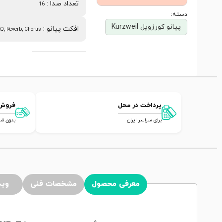
تعداد صدا
:
16
دسته:
پیانو کورزویل Kurzweil
افکت پیانو
:
Q, Reverb, Chorus
پرداخت در محل
فروش
برای سراسر ایران
بدون ضامن,
معرفی محصول
مشخصات فنی
وید