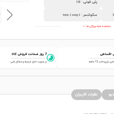
پلی فونی
:
128
سکوئنسر
:
2-track, 2 song
E
مشاهده همه ویژگی ها
 اقساطی
7 روز ضمانت فروش کالا
 بازپرداخت 12 ماهه
در صورت احراز شرایط و مشکل فنی
یو
نظرات کاربران