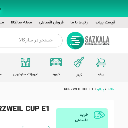
قیمت پیانو
ارتباط با ما
فروش اقساطی
مجله سازکالا
مس
پیانو
کیبورد
تجهیزات استودیویی
س
گیتار
خانه
»
پیانو
»
KURZWEIL CUP E1
RZWEIL CUP E1
خرید
اقساطی